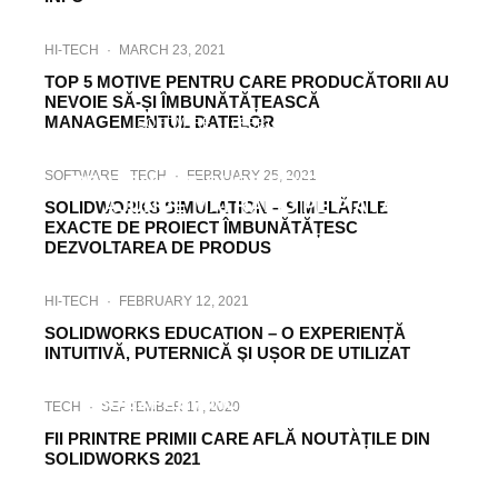
HI-TECH
·
MARCH 23, 2021
TOP 5 MOTIVE PENTRU CARE PRODUCĂTORII AU
NEVOIE SĂ-ȘI ÎMBUNĂTĂȚEASCĂ
MANAGEMENTUL DATELOR
SOFTWARE
·
FEBRUARY 25, 2021
OPTIMIZAȚI-VĂ PROCESUL DE INSPECȚIE
SOFTWARE
TECH
·
FEBRUARY 25, 2021
PENTRU A REDUCE COSTURILE ȘI A
AJUNGE MAI RAPID PE PIAȚĂ
SOLIDWORKS SIMULATION – SIMULĂRILE
EXACTE DE PROIECT ÎMBUNĂTĂȚESC
DEZVOLTAREA DE PRODUS
HI-TECH
·
FEBRUARY 12, 2021
SOLIDWORKS EDUCATION – O EXPERIENȚĂ
INTUITIVĂ, PUTERNICĂ ŞI UȘOR DE UTILIZAT
SOFTWARE
·
JANUARY 27, 2021
3DEXPERIENCE WORLD 2021 –
TECH
·
SEPTEMBER 17, 2020
LIBERTATEA DE A CREA
FII PRINTRE PRIMII CARE AFLĂ NOUTĂȚILE DIN
SOLIDWORKS 2021