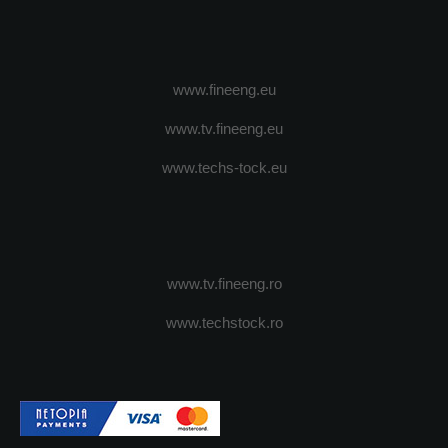
www.fineeng.eu
www.tv.fineeng.eu
www.techs-tock.eu
www.tv.fineeng.ro
www.techstock.ro