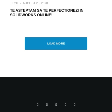
TECH
·
AUGUST 25, 2020
TE ASTEPTAM SA TE PERFECTIONEZI IN
SOLIDWORKS ONLINE!
UNCATEGORIZED
·
JULY 29, 2020
FA PRIMUL PAS PE PLATFORMA DE
PROIECTARE A VIITORULUI!
LOAD MORE