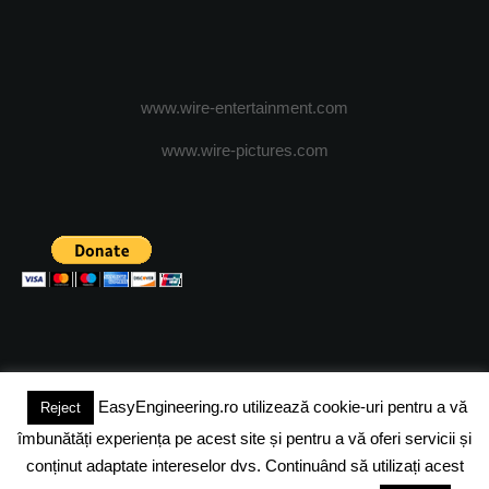
www.wire-entertainment.com
www.wire-pictures.com
EasyEngineering.ro utilizează cookie-uri pentru a vă
Reject
(c) 2024 - FineEngineeringMagazine. All rights reserved.
îmbunătăți experiența pe acest site și pentru a vă oferi servicii și
DESPRE NOI
ADVERTISING
JOBS
DESPRE COOKIES
conținut adaptate intereselor dvs. Continuând să utilizați acest