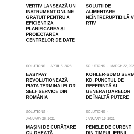
VERTIV LANSEAZĂ UN
SOLUTII DE
INSTRUMENT ONLINE
ALIMENTARE
GRATUIT PENTRU A
NEÎNTRERUPTIBILÃ 
EFICIENTIZA
RTIV
PLANIFICAREA ȘI
PROIECTAREA
CENTRELOR DE DATE
SOLUTIONS
·
APRIL 5, 2023
SOLUTIONS
·
MARCH 22, 202
EASYPAY
KOHLER-SDMO SERI
REVOLUTIONEAZÃ
KD, PUNCTUL DE
PIATA TERMINALELOR
REFERINȚÃ AL
SELF SERVICE DIN
GENERATOARELOR
ROMÂNIA
DE ÎNALTÃ PUTERE
SOLUTIONS
·
SOLUTIONS
·
JANUARY 28, 2021
JANUARY 15, 2021
MAȘINI DE CURÃȚARE
PENELE DE CURENT
CU GHEAȚÃ
DIN TIMPUL IERNII.