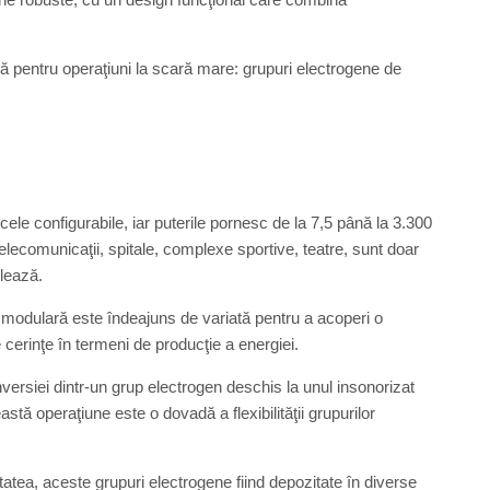
pentru operaţiuni la scară mare: grupuri electrogene de
ele configurabile, iar puterile pornesc de la 7,5 până la 3.300
telecomunicaţii, spitale, complexe sportive, teatre, sunt doar
lează.
 modulară este îndeajuns de variată pentru a acoperi o
e cerinţe în termeni de producţie a energiei.
ersiei dintr-un grup electrogen deschis la unul insonorizat
astă operaţiune este o dovadă a flexibilităţii grupurilor
tea, aceste grupuri electrogene fiind depozitate în diverse