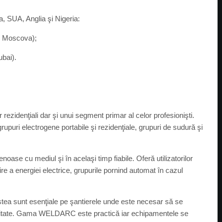
ia, SUA, Anglia şi Nigeria:
o, Moscova);
bai).
ezidenţiali dar şi unui segment primar al celor profesionişti.
grupuri electrogene portabile şi rezidenţiale, grupuri de sudură şi
noase cu mediul şi în acelaşi timp fiabile. Oferă utilizatorilor
rire a energiei electrice, grupurile pornind automat în cazul
stea sunt esenţiale pe şantierele unde este necesar să se
ricitate. Gama WELDARC este practică iar echipamentele se