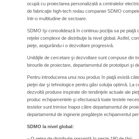
ocupă cu proiectarea personalizată a centralelor electr
de fabricaţie high-tech redau companiei SDMO competen
într-o multitudine de sectoare.
SDMO îşi consolidează în continuu poziţia sa pe piaţă dato
reţelei complexe de distribuţie la nivel global. Astfel, 
pieţe, asigurându-i o dezvoltare progresivă.
Unităţile de cercetare şi dezvoltare sunt compuse din 
birourile de proiectare, departamentul de prototipuri şi 
Pentru introducerea unui nou produs în piaţă există cât
pieţei dar şi tehnologice pentru găsi soluţia optimă. La 
dezvoltă produse inspirate din tendinţele actuale ale pie
produc echipamentele şi efectuează toate testele necesa
testelor sunt trimise înapoi către departamentul de proi
departamentul de inginerie pregăteşte echipamentul pentr
SDMO la nivel global:
– O reţea de distribuţie prezentă în peste 180 de ţări;