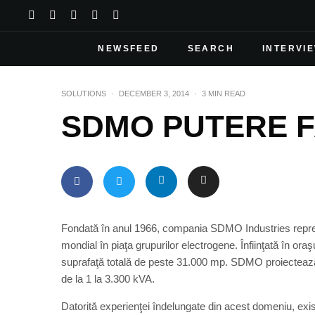
NEWSFEED
SEARCH
INTERVI
SOLUTIONS
·
DECEMBER 3, 2014
·
3 MIN READ
SDMO PUTERE F
Fondată în anul 1966, compania SDMO Industries reprezint
mondial în piaţa grupurilor electrogene. Înfiinţată în oraş
suprafaţă totală de peste 31.000 mp. SDMO proiectează,
de la 1 la 3.300 kVA.
Datorită experienţei îndelungate din acest domeniu, exi