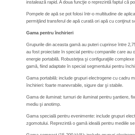
instalează rapid. A doua funcţie o reprezintă faptul că p
Pompele de apă se pot folosi într-o multitudine de apli
permiţând transferul de apă curată ori apă cu conţinut sol
Gama pentru închirieri
Grupurile din aceasta gamă au puteri cuprinse între 2,7
au fost proiectate în special pentru companiile care au o
energie portabilă. Robusteţea şi configuraţiile complex
gamă, fiind adaptate în special segmentului pentru închir
Gama portabilă: include grupuri electrogene cu cadru me
închirieri: foarte manevrabile, sigure dar şi stabile.
Gama de iluminat: turnuri de iluminat pentru şantiere, fi
mediu şi anotimp.
Gama specială pentru evenimente: include grupuri elect
zgomotului. Reprezintă o gamă ideală pentru mediile se
Gama compact (15-200 kVA): include grupuri electrogen