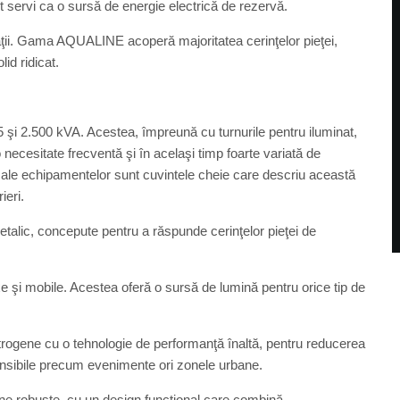
ot servi ca o sursă de energie electrică de rezervă.
caţii. Gama AQUALINE acoperă majoritatea cerinţelor pieţei,
id ridicat.
5 şi 2.500 kVA. Acestea, împreună cu turnurile pentru iluminat,
 necesitate frecventă şi în acelaşi timp foarte variată de
e ale echipamentelor sunt cuvintele cheie care descriu această
ieri.
talic, concepute pentru a răspunde cerinţelor pieţei de
xe şi mobile. Acestea oferă o sursă de lumină pentru orice tip de
rogene cu o tehnologie de performanţă înaltă, pentru reducerea
nsibile precum evenimente ori zonele urbane.
e robuste, cu un design funcţional care combină