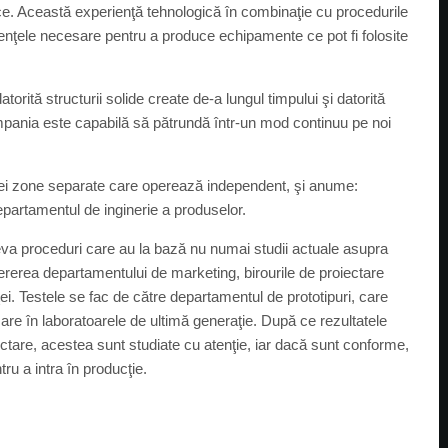
ice. Această experienţă tehnologică în combinaţie cu procedurile
ţele necesare pentru a produce echipamente ce pot fi folosite
rită structurii solide create de-a lungul timpului şi datorită
compania este capabilă să pătrundă într-un mod continuu pe noi
trei zone separate care operează independent, şi anume:
departamentul de inginerie a produselor.
eva proceduri care au la bază nu numai studii actuale asupra
cererea departamentului de marketing, birourile de proiectare
ţei. Testele se fac de către departamentul de prototipuri, care
re în laboratoarele de ultimă generaţie. După ce rezultatele
ectare, acestea sunt studiate cu atenţie, iar dacă sunt conforme,
u a intra în producţie.