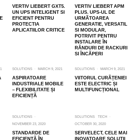
VERTIV LIEBERT GXT5.
VERTIV LIEBERT APM
UN UPS INTELIGENT SI
PLUS. UPS-UL DE
VE
EFICIENT PENTRU
URMÃTOAREA
PROTECTIA
GENERATIE, VERSATIL
APLICATIILOR CRITICE
SI MODULAR,
POTRIVIT PENTRU
INSTALARE ÎN
RÂNDURI DE RACKURI
SI ÎNCÃPERI
1
SOLUTIONS
·
MARCH 9, 2021
SOLUTIONS
·
MARCH 9, 2021
A
ASPIRATOARE
VIITORUL CURÃȚENIEI
INDUSTRIALE MOBILE
ESTE ELECTRIC ȘI
– FLEXIBILITATE ȘI
MULTIFUNCȚIONAL
EFICIENȚÃ
SOLUTIONS
·
SOLUTIONS
TECH
·
NOVEMBER 23, 2020
OCTOBER 30, 2020
STANDARDE DE
SERVELECT, CELE MAI
EFICIENȚÃ ÎN
INOVATOARE SOLUȚII