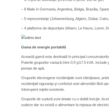
– 8 filiale în Germania, Argentina, Belgia, Brazilia, Span
– 5 reprezentanţe (Johannesburg, Algiers, Dubai, Cair
– 4 platforme de depozitare (Miami, Le Havre, Lomé, Du
Gama de energie portabilă
Această gamă este destinată în principal consumatorilor r
Puterile grupurilor variază între 0.9 şi17.5 kVA. Include 
pompe de apă.
Grupurile electrogene rezidenţiale sunt silenţioase, priete
rezidenţiali siguranţa şi confortul unei alimentări fără op
întreruperii reţelei existente.
Grupurile de sudură sunt dotate cu o dublă funcţie. Ace
sudeze dar nu există o alimentare la reţeaua de elect