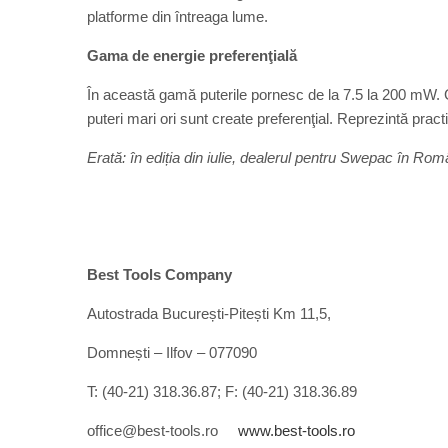
platforme din întreaga lume.
Gama de energie preferenţială
În această gamă puterile pornesc de la 7.5 la 200 mW. 
puteri mari ori sunt create preferenţial. Reprezintă practi
Erată: în ediția din iulie, dealerul pentru Swepac în Ro
Best Tools Company
Autostrada București-Pitești Km 11,5,
Domnești – Ilfov – 077090
T: (40-21) 318.36.87; F: (40-21) 318.36.89
office@best-tools.ro
www.best-tools.ro