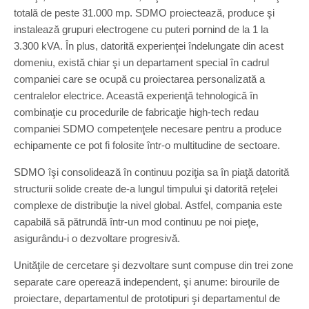
totală de peste 31.000 mp. SDMO proiectează, produce şi
instalează grupuri electrogene cu puteri pornind de la 1 la
3.300 kVA. În plus, datorită experienţei îndelungate din acest
domeniu, există chiar şi un departament special în cadrul
companiei care se ocupă cu proiectarea personalizată a
centralelor electrice. Această experienţă tehnologică în
combinaţie cu procedurile de fabricaţie high-tech redau
companiei SDMO competenţele necesare pentru a produce
echipamente ce pot fi folosite într-o multitudine de sectoare.
SDMO îşi consolidează în continuu poziţia sa în piaţă datorită
structurii solide create de-a lungul timpului şi datorită reţelei
complexe de distribuţie la nivel global. Astfel, compania este
capabilă să pătrundă într-un mod continuu pe noi pieţe,
asigurându-i o dezvoltare progresivă.
Unităţile de cercetare şi dezvoltare sunt compuse din trei zone
separate care operează independent, şi anume: birourile de
proiectare, departamentul de prototipuri şi departamentul de