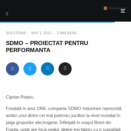
Romanian
▼
SOLUTIONS
·
MAY 1, 2013
·
3 MIN READ
SDMO – PROIECTAT PENTRU
PERFORMANTA
Ciprian Rotaru
Fondată în anul 1966, compania SDMO Industries reprezintă
astăzi unul dintre cei mai puternici jucători la nivel mondial în
piaţa grupurilor electrogene. Înfiinţată în oraşul Brest din
Franţa, unde are încă sediul, deţine trei fabrici cu o suprafaţă