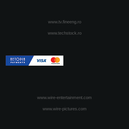
www.tv.fineeng.ro
www.techstock.ro
www.wire-entertainment.com
www.wire-pictures.com