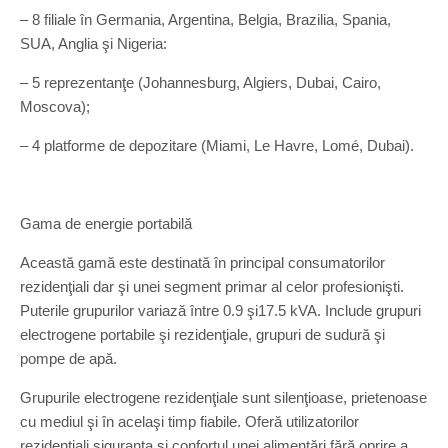
– 8 filiale în Germania, Argentina, Belgia, Brazilia, Spania,
SUA, Anglia şi Nigeria:
– 5 reprezentanţe (Johannesburg, Algiers, Dubai, Cairo,
Moscova);
– 4 platforme de depozitare (Miami, Le Havre, Lomé, Dubai).
Gama de energie portabilă
Această gamă este destinată în principal consumatorilor
rezidenţiali dar şi unei segment primar al celor profesionişti.
Puterile grupurilor variază între 0.9 şi17.5 kVA. Include grupuri
electrogene portabile şi rezidenţiale, grupuri de sudură şi
pompe de apă.
Grupurile electrogene rezidenţiale sunt silenţioase, prietenoase
cu mediul şi în acelaşi timp fiabile. Oferă utilizatorilor
rezidenţiali siguranţa şi confortul unei alimentări fără oprire a