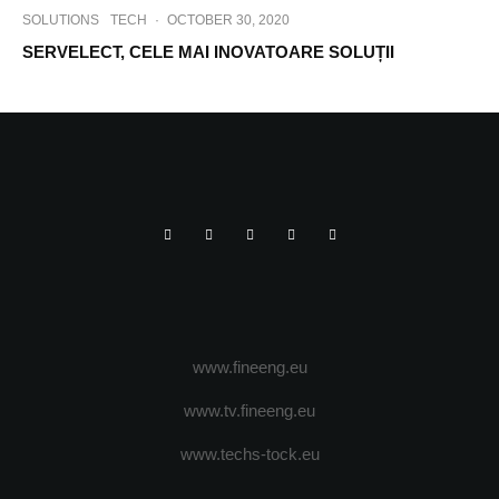
SOLUTIONS
TECH
·
OCTOBER 30, 2020
SERVELECT, CELE MAI INOVATOARE SOLUȚII
www.fineeng.eu
www.tv.fineeng.eu
www.techs-tock.eu