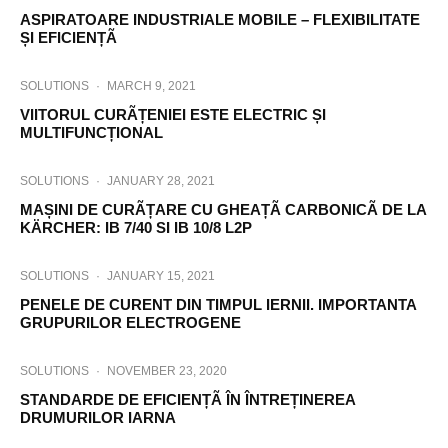
ASPIRATOARE INDUSTRIALE MOBILE – FLEXIBILITATE
ȘI EFICIENȚÃ
SOLUTIONS
·
MARCH 9, 2021
VIITORUL CURÃȚENIEI ESTE ELECTRIC ȘI
MULTIFUNCȚIONAL
SOLUTIONS
·
JANUARY 28, 2021
MAȘINI DE CURÃȚARE CU GHEAȚÃ CARBONICÃ DE LA
KÄRCHER: IB 7/40 SI IB 10/8 L2P
SOLUTIONS
·
JANUARY 15, 2021
PENELE DE CURENT DIN TIMPUL IERNII. IMPORTANTA
GRUPURILOR ELECTROGENE
SOLUTIONS
·
NOVEMBER 23, 2020
STANDARDE DE EFICIENȚÃ ÎN ÎNTREȚINEREA
DRUMURILOR IARNA