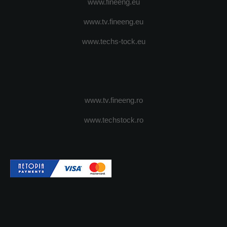
www.fineeng.eu
www.tv.fineeng.eu
www.techs-tock.eu
www.tv.fineeng.ro
www.techstock.ro