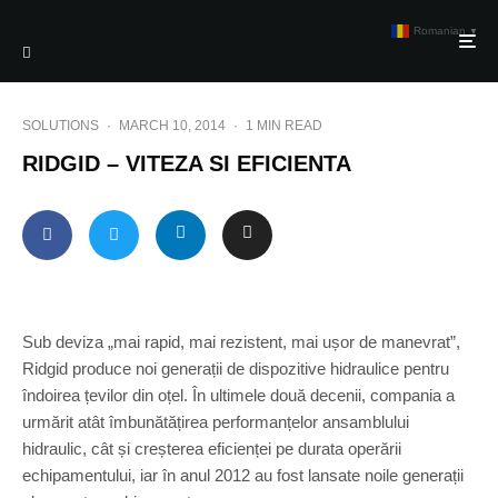
Romanian
▼
SOLUTIONS
·
MARCH 10, 2014
·
1 MIN READ
RIDGID – VITEZA SI EFICIENTA
Sub deviza „mai rapid, mai rezistent, mai ușor de manevrat”,
Ridgid produce noi generații de dispozitive hidraulice pentru
îndoirea țevilor din oțel. În ultimele două decenii, compania a
urmărit atât îmbunătățirea performanțelor ansamblului
hidraulic, cât și creșterea eficienței pe durata operării
echipamentului, iar în anul 2012 au fost lansate noile generații