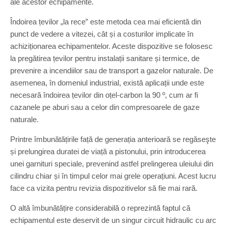
ale acestor echipamente.
Îndoirea țevilor „la rece” este metoda cea mai eficientă din
punct de vedere a vitezei, cât și a costurilor implicate în
achiziționarea echipamentelor. Aceste dispozitive se folosesc
la pregătirea țevilor pentru instalații sanitare și termice, de
prevenire a incendiilor sau de transport a gazelor naturale. De
asemenea, în domeniul industrial, există aplicații unde este
necesară îndoirea țevilor din oțel-carbon la 90 º, cum ar fi
cazanele pe aburi sau a celor din compresoarele de gaze
naturale.
Printre îmbunătățirile față de generația anterioară se regăseşte
și prelungirea duratei de viață a pistonului, prin introducerea
unei garnituri speciale, prevenind astfel prelingerea uleiului din
cilindru chiar și în timpul celor mai grele operațiuni. Acest lucru
face ca vizita pentru revizia dispozitivelor să fie mai rară.
O altă îmbunătățire considerabilă o reprezintă faptul că
echipamentul este deservit de un singur circuit hidraulic cu arc