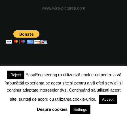
www.wire-pictures.com
EasyEngineering.ro utilizează cookie-uri pentru a vă
Reject
(c) 2024 - FineEngineeringMagazine. All rights reserved.
îmbunătăți experiența pe acest site și pentru a vă oferi servicii și
DESPRE NOI
ADVERTISING
JOBS
DESPRE COOKIES
conținut adaptate intereselor dvs. Continuând să utilizați acest
site, sunteți de acord cu utilizarea cookie-urilor.
Accept
POLITICA DE CONFIDENTIALITATE
TERMENI SI CONDITII
Despre cookies
Settings