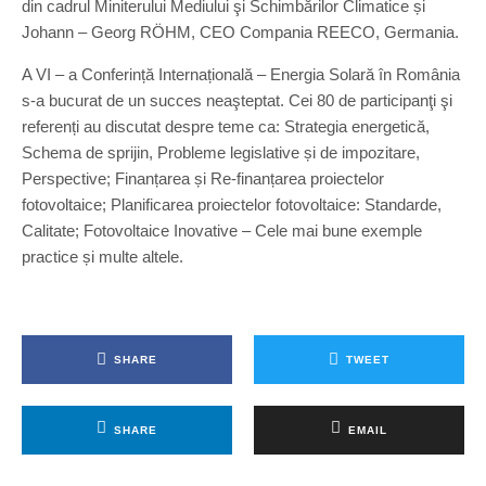
din cadrul Miniterului Mediului şi Schimbărilor Climatice și
Johann – Georg RÖHM, CEO Compania REECO, Germania.
A VI – a Conferință Internațională – Energia Solară în România
s-a bucurat de un succes neaşteptat. Cei 80 de participanţi şi
referenți au discutat despre teme ca: Strategia energetică,
Schema de sprijin, Probleme legislative și de impozitare,
Perspective; Finanțarea și Re-finanțarea proiectelor
fotovoltaice; Planificarea proiectelor fotovoltaice: Standarde,
Calitate; Fotovoltaice Inovative – Cele mai bune exemple
practice și multe altele.
SHARE
TWEET
SHARE
EMAIL