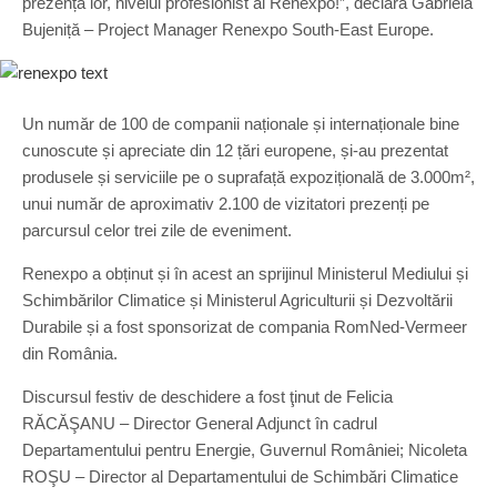
prezența lor, nivelul profesionist al Renexpo!”, declară Gabriela
Bujeniță – Project Manager Renexpo South-East Europe.
Un număr de 100 de companii naționale și internaționale bine
cunoscute și apreciate din 12 țări europene, și-au prezentat
produsele și serviciile pe o suprafață expozițională de 3.000m²,
unui număr de aproximativ 2.100 de vizitatori prezenți pe
parcursul celor trei zile de eveniment.
Renexpo a obținut și în acest an sprijinul Ministerul Mediului și
Schimbărilor Climatice și Ministerul Agriculturii și Dezvoltării
Durabile și a fost sponsorizat de compania RomNed-Vermeer
din România.
Discursul festiv de deschidere a fost ţinut de Felicia
RĂCĂŞANU – Director General Adjunct în cadrul
Departamentului pentru Energie, Guvernul României; Nicoleta
ROŞU – Director al Departamentului de Schimbări Climatice