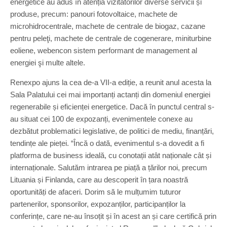
energetice au adus în atenția vizitatorilor diverse servicii și
produse, precum: panouri fotovoltaice, machete de
microhidrocentrale, machete de centrale de biogaz, cazane
pentru peleţi, machete de centrale de cogenerare, miniturbine
eoliene, webencon sistem performant de management al
energiei şi multe altele.
Renexpo ajuns la cea de-a VII-a ediție, a reunit anul acesta la
Sala Palatului cei mai importanți actanți din domeniul energiei
regenerabile și eficienței energetice. Dacă în punctul central s-
au situat cei 100 de expozanți, evenimentele conexe au
dezbătut problematici legislative, de politici de mediu, finanțări,
tendințe ale pieței. “Încă o dată, evenimentul s-a dovedit a fi
platforma de business ideală, cu conotații atât naționale cât și
internaționale. Salutăm intrarea pe piață a țărilor noi, precum
Lituania și Finlanda, care au descoperit în țara noastră
oportunități de afaceri. Dorim să le mulțumim tuturor
partenerilor, sponsorilor, expozanților, participanților la
conferințe, care ne-au însoțit și în acest an și care certifică prin