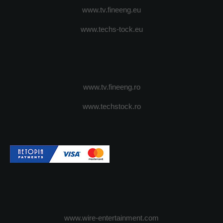
www.tv.fineeng.eu
www.techs-tock.eu
www.tv.fineeng.ro
www.techstock.ro
www.wire-entertainment.com