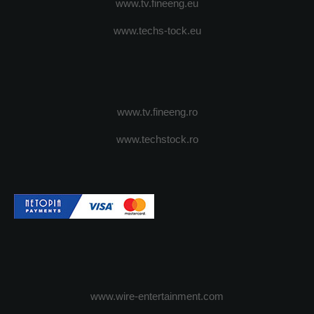
www.tv.fineeng.eu
www.techs-tock.eu
www.tv.fineeng.ro
www.techstock.ro
www.wire-entertainment.com