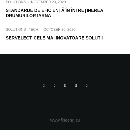
SOLUTIONS
·
NOVEMBER 23, 2020
STANDARDE DE EFICIENȚÃ ÎN ÎNTREȚINEREA
DRUMURILOR IARNA
SOLUTIONS
TECH
·
OCTOBER 30, 2020
SERVELECT, CELE MAI INOVATOARE SOLUȚII
www.fineeng.eu