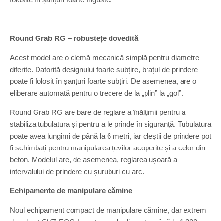
Round Grab RG – robustețe dovedită
Acest model are o clemă mecanică simplă pentru diametre
diferite. Datorită designului foarte subțire, brațul de prindere
poate fi folosit în șanțuri foarte subțiri. De asemenea, are o
eliberare automată pentru o trecere de la „plin” la „gol”.
Round Grab RG are bare de reglare a înălțimii pentru a
stabiliza tubulatura și pentru a le prinde în siguranță. Tubulatura
poate avea lungimi de până la 6 metri, iar cleștii de prindere pot
fi schimbați pentru manipularea țevilor acoperite și a celor din
beton. Modelul are, de asemenea, reglarea ușoară a
intervalului de prindere cu șuruburi cu arc.
Echipamente de manipulare cămine
Noul echipament compact de manipulare cămine, dar extrem