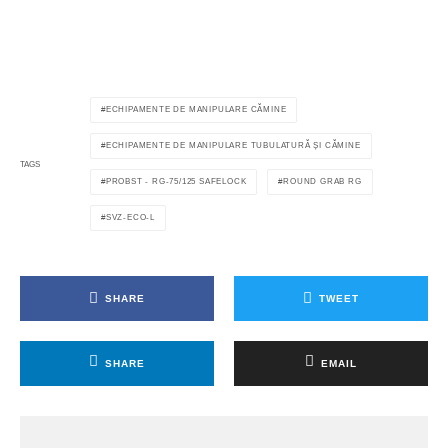
ECHIPAMENTE DE MANIPULARE CĂMINE
ECHIPAMENTE DE MANIPULARE TUBULATURĂ ȘI CĂMINE
TAGS
PROBST - RG-75/125 SAFELOCK
ROUND GRAB RG
SVZ-ECO-L
SHARE
TWEET
SHARE
EMAIL