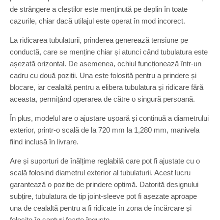
de strângere a cleștilor este menținută pe deplin în toate
cazurile, chiar dacă utilajul este operat în mod incorect.
La ridicarea tubulaturii, prinderea generează tensiune pe
conductă, care se menține chiar și atunci când tubulatura este
așezată orizontal. De asemenea, ochiul funcționează într-un
cadru cu două poziții. Una este folosită pentru a prindere și
blocare, iar cealaltă pentru a elibera tubulatura și ridicare fără
aceasta, permițând operarea de către o singură persoană.
În plus, modelul are o ajustare ușoară și continuă a diametrului
exterior, printr-o scală de la 720 mm la 1,280 mm, manivela
fiind inclusă în livrare.
Are și suporturi de înălțime reglabilă care pot fi ajustate cu o
scală folosind diametrul exterior al tubulaturii. Acest lucru
garantează o poziție de prindere optimă. Datorită designului
subțire, tubulatura de tip joint-sleeve pot fi așezate aproape
una de cealaltă pentru a fi ridicate în zona de încărcare și
folosite în șanțuri foarte înguste.