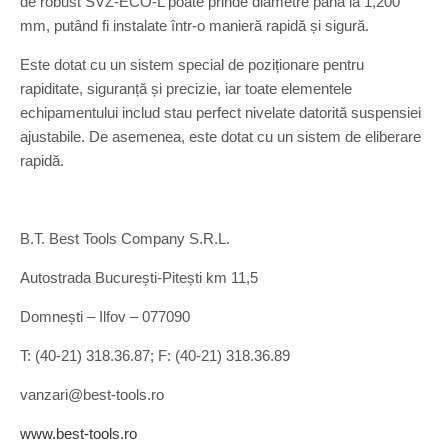
de robust SVZ-ECO-L poate prinde diametre până la 1,200
mm, putând fi instalate într-o manieră rapidă și sigură.
Este dotat cu un sistem special de poziționare pentru
rapiditate, siguranță și precizie, iar toate elementele
echipamentului includ stau perfect nivelate datorită suspensiei
ajustabile. De asemenea, este dotat cu un sistem de eliberare
rapidă.
B.T. Best Tools Company S.R.L.
Autostrada București-Pitești km 11,5
Domnești – Ilfov – 077090
T: (40-21) 318.36.87; F: (40-21) 318.36.89
vanzari@best-tools.ro
www.best-tools.ro