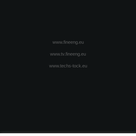
www.fineeng.eu
www.tv.fineeng.eu
www.techs-tock.eu