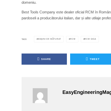
domeniu.
Best Tools Company este dealer oficial RCM în România
pardoseli a producătorului italian, dar și alte utilaje prof
MAȘINI DE MĂTURAT
RCM
RCM GIGA
TAGS
SHARE
TWEET
EasyEngineeringMa