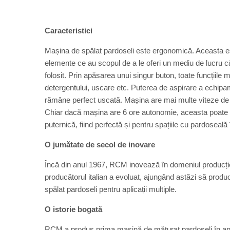
Caracteristici
Mașina de spălat pardoseli este ergonomică. Aceasta est
elemente ce au scopul de a le oferi un mediu de lucru c
folosit. Prin apăsarea unui singur buton, toate funcțiile 
detergentului, uscare etc. Puterea de aspirare a echipa
rămâne perfect uscată. Mașina are mai multe viteze de f
Chiar dacă mașina are 6 ore autonomie, aceasta poate fi
puternică, fiind perfectă și pentru spațiile cu pardoseală 
O jumătate de secol de inovare
Încă din anul 1967, RCM inovează în domeniul producție
producătorul italian a evoluat, ajungând astăzi să prod
spălat pardoseli pentru aplicații multiple.
O istorie bogată
RCM a produs prima mașină de măturat pardoseli în anul