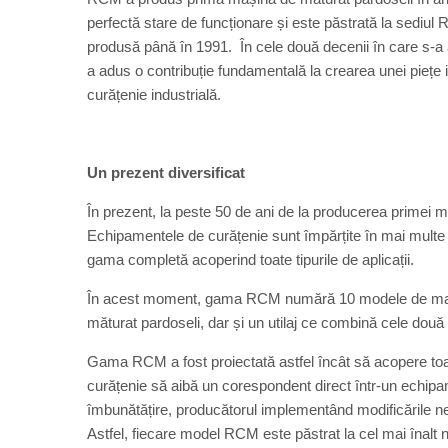
perfectă stare de funcționare și este păstrată la sediul
produsă până în 1991. În cele două decenii în care s-a afl
a adus o contribuție fundamentală la crearea unei piețe in
curățenie industrială.
Un prezent diversificat
În prezent, la peste 50 de ani de la producerea primei 
Echipamentele de curățenie sunt împărțite în mai multe c
gama completă acoperind toate tipurile de aplicații.
În acest moment, gama RCM numără 10 modele de mașin
măturat pardoseli, dar și un utilaj ce combină cele două f
Gama RCM a fost proiectată astfel încât să acopere toate 
curățenie să aibă un corespondent direct într-un echi
îmbunătățire, producătorul implementând modificările nec
Astfel, fiecare model RCM este păstrat la cel mai înalt 