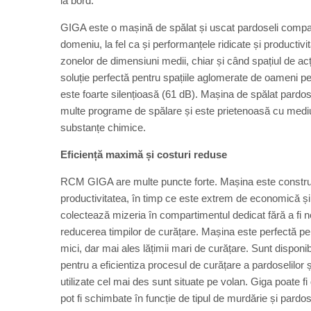
la bord.
GIGA este o mașină de spălat și uscat pardoseli compactă
domeniu, la fel ca și performanțele ridicate și producti
zonelor de dimensiuni medii, chiar și când spațiul de a
soluție perfectă pentru spațiile aglomerate de oameni pe
este foarte silențioasă (61 dB). Mașina de spălat pardo
multe programe de spălare și este prietenoasă cu mediul
substanțe chimice.
Eficiență maximă și costuri reduse
RCM GIGA are multe puncte forte. Mașina este construită
productivitatea, în timp ce este extrem de economică și
colectează mizeria în compartimentul dedicat fără a fi ne
reducerea timpilor de curățare. Mașina este perfectă pent
mici, dar mai ales lățimii mari de curățare. Sunt dispon
pentru a eficientiza procesul de curățare a pardoselilor 
utilizate cel mai des sunt situate pe volan. Giga poate fi do
pot fi schimbate în funcție de tipul de murdărie și pardo