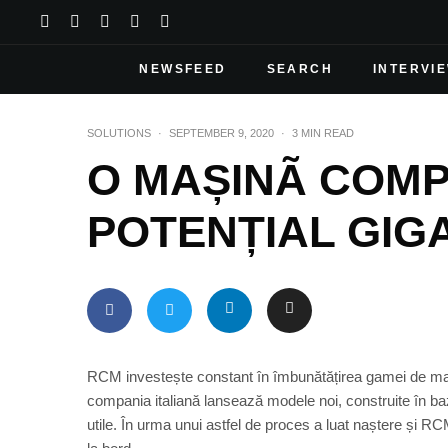
NEWSFEED
SEARCH
INTERVI
SOLUTIONS
·
SEPTEMBER 9, 2020
·
3 MIN READ
O MAȘINÃ COMP
POTENȚIAL GIG
RCM investește constant în îmbunătățirea gamei de mașin
compania italiană lansează modele noi, construite în ba
utile. În urma unui astfel de proces a luat naștere și 