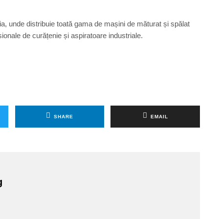
, unde distribuie toată gama de mașini de măturat și spălat
esionale de curățenie și aspiratoare industriale.
SHARE
EMAIL
g