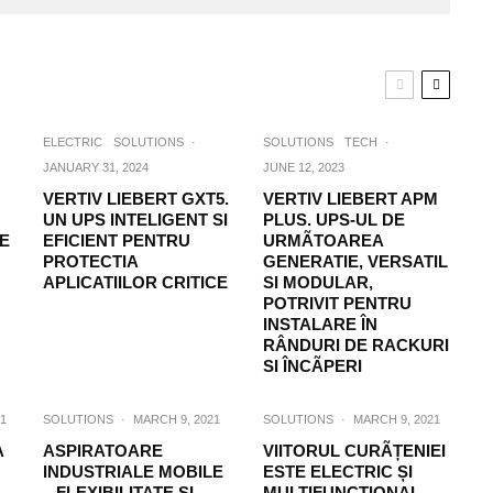
ELECTRIC
SOLUTIONS
·
SOLUTIONS
TECH
·
JANUARY 31, 2024
JUNE 12, 2023
VERTIV LIEBERT GXT5.
VERTIV LIEBERT APM
UN UPS INTELIGENT SI
PLUS. UPS-UL DE
VE
EFICIENT PENTRU
URMÃTOAREA
PROTECTIA
GENERATIE, VERSATIL
APLICATIILOR CRITICE
SI MODULAR,
POTRIVIT PENTRU
INSTALARE ÎN
RÂNDURI DE RACKURI
SI ÎNCÃPERI
1
SOLUTIONS
·
MARCH 9, 2021
SOLUTIONS
·
MARCH 9, 2021
A
ASPIRATOARE
VIITORUL CURÃȚENIEI
INDUSTRIALE MOBILE
ESTE ELECTRIC ȘI
– FLEXIBILITATE ȘI
MULTIFUNCȚIONAL