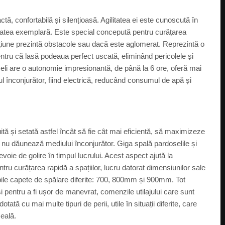
, confortabilă și silențioasă. Agilitatea ei este cunoscută în
vitatea exemplară. Este special concepută pentru curățarea
cțiune prezintă obstacole sau dacă este aglomerat. Reprezintă o
ntru că lasă podeaua perfect uscată, eliminând pericolele și
seli are o autonomie impresionantă, de până la 6 ore, oferă mai
 înconjurător, fiind electrică, reducând consumul de apă și
 și setată astfel încât să fie cât mai eficientă, să maximizeze
 nu dăunează mediului înconjurător. Giga spală pardoselile și
voie de golire în timpul lucrului. Acest aspect ajută la
ru curățarea rapidă a spațiilor, lucru datorat dimensiunilor sale
ibile capete de spălare diferite: 700, 800mm și 900mm. Tot
și pentru a fi ușor de manevrat, comenzile utilajului care sunt
tată cu mai multe tipuri de perii, utile în situații diferite, care
seală.