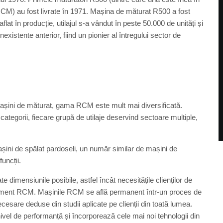
 RCM) au fost livrate în 1971. Mașina de măturat R500 a fost
at în producție, utilajul s-a vândut în peste 50.000 de unități și
existente anterior, fiind un pionier al întregului sector de
mașini de măturat, gama RCM este mult mai diversificată.
ategorii, fiecare grupă de utilaje deservind sectoare multiple,
i de spălat pardoseli, un număr similar de mașini de
uncții.
dimensiunile posibile, astfel încât necesitățile clienților de
pament RCM. Mașinile RCM se află permanent într-un proces de
esare deduse din studii aplicate pe clienții din toată lumea.
nivel de performanță și încorporează cele mai noi tehnologii din