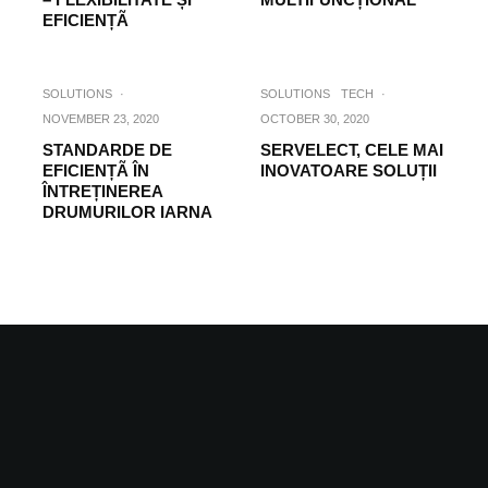
EFICIENȚÃ
SOLUTIONS
·
SOLUTIONS
TECH
·
NOVEMBER 23, 2020
OCTOBER 30, 2020
STANDARDE DE
SERVELECT, CELE MAI
EFICIENȚÃ ÎN
INOVATOARE SOLUȚII
ÎNTREȚINEREA
DRUMURILOR IARNA