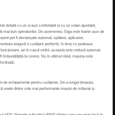
e dotată cu un scaun confortabil și cu un volan ajustabil,
ât mai bun operatorilor. De asemenea, Giga este foarte ușor de
mașinii pot fi declanșate automat: spălare, aplicarea
mentului asigură o curățare perfectă, în timp ce podeaua
uncționare, iar în cazul virării, aceasta este redusă automat.
 îmbunătățită la cerere. Nu în ultimul rând, mașina este
înclinată.
i de echipamente pentru curățenie. De-a lungul timpului,
ucă unele dintre cele mai performante mașini de măturat și
 1970. Primele măturători R500 (dintre care una este încă în