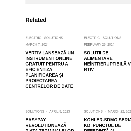
Related
ELECTRIC
SOLUTIONS
·
ELECTRIC
SOLUTIONS
·
MARCH 7, 2024
FEBRUARY 28, 2024
VERTIV LANSEAZĂ UN
SOLUTII DE
INSTRUMENT ONLINE
ALIMENTARE
GRATUIT PENTRU A
NEÎNTRERUPTIBILÃ 
EFICIENTIZA
RTIV
PLANIFICAREA ȘI
PROIECTAREA
CENTRELOR DE DATE
SOLUTIONS
·
APRIL 5, 2023
SOLUTIONS
·
MARCH 22, 202
EASYPAY
KOHLER-SDMO SERI
REVOLUTIONEAZÃ
KD, PUNCTUL DE
PIATA TERMINALELOR
REFERINȚÃ AL