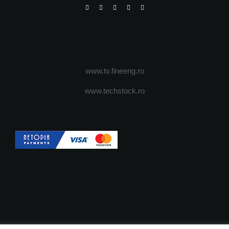
www.tv.fineeng.ro
www.techstock.ro