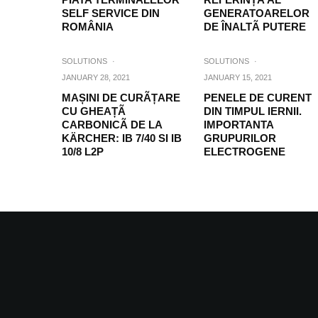
SELF SERVICE DIN
GENERATOARELOR
ROMÂNIA
DE ÎNALTÃ PUTERE
SOLUTIONS
·
SOLUTIONS
·
JANUARY 28, 2021
JANUARY 15, 2021
MAȘINI DE CURÃȚARE
PENELE DE CURENT
CU GHEAȚÃ
DIN TIMPUL IERNII.
CARBONICÃ DE LA
IMPORTANTA
KÄRCHER: IB 7/40 SI IB
GRUPURILOR
10/8 L2P
ELECTROGENE