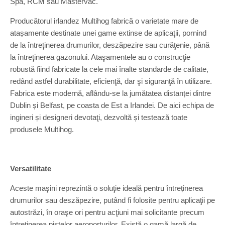
Spa, RCM sau Mastervac.
Producătorul irlandez Multihog fabrică o varietate mare de
atașamente destinate unei game extinse de aplicaţii, pornind
de la întreţinerea drumurilor, deszăpezire sau curăţenie, până
la întreţinerea gazonului. Ataşamentele au o construcţie
robustă fiind fabricate la cele mai înalte standarde de calitate,
redând astfel durabilitate, eficienţă, dar şi siguranţă în utilizare.
Fabrica este modernă, aflându-se la jumătatea distanței dintre
Dublin și Belfast, pe coasta de Est a Irlandei. De aici echipa de
ingineri și designeri devotaţi, dezvoltă și testează toate
produsele Multihog.
Versatilitate
Aceste maşini reprezintă o soluţie ideală pentru întreținerea
drumurilor sau deszăpezire, putând fi folosite pentru aplicaţii pe
autostrăzi, în oraşe ori pentru acţiuni mai solicitante precum
întreținerea pistelor aeroporturilor. Există o gamă largă de