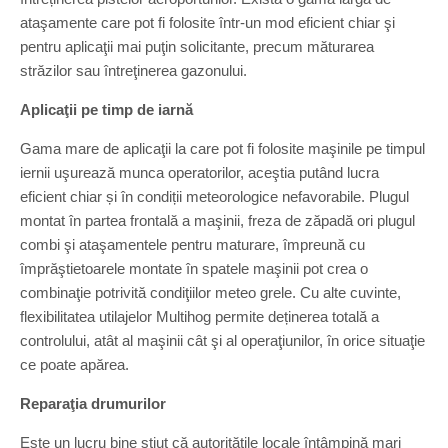
ataşamente care pot fi folosite într-un mod eficient chiar şi
pentru aplicaţii mai puţin solicitante, precum măturarea
străzilor sau întreţinerea gazonului.
Aplicaţii pe timp de iarnă
Gama mare de aplicaţii la care pot fi folosite maşinile pe timpul
iernii uşurează munca operatorilor, aceştia putând lucra
eficient chiar și în condiții meteorologice nefavorabile. Plugul
montat în partea frontală a maşinii, freza de zăpadă ori plugul
combi şi ataşamentele pentru maturare, împreună cu
împrăştietoarele montate în spatele maşinii pot crea o
combinaţie potrivită condiţiilor meteo grele. Cu alte cuvinte,
flexibilitatea utilajelor Multihog permite deținerea totală a
controlului, atât al maşinii cât şi al operaţiunilor, în orice situaţie
ce poate apărea.
Reparaţia drumurilor
Este un lucru bine ştiut că autorităţile locale întâmpină mari