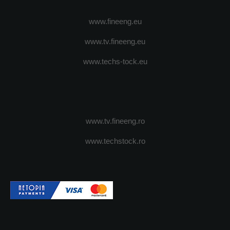
www.fineeng.eu
www.tv.fineeng.eu
www.techs-tock.eu
www.tv.fineeng.ro
www.techstock.ro