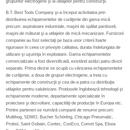
grupurilor electrogene şi al utilajelor pentru construcţii.
B.T. Best Tools Company şi-a început activitatea prin
distribuirea echipamentelor de curăţenie din gama mică
precum: aspiratoare industriale, maşini de spălat pardoseli,
maşini de măturat şi a utilajelor de mică mecanizare. Furnizorii
companiei au fost selectaţi pe baza unor criterii foarte
riguroase în ceea ce priveşte calitatea, durata îndelungata de
utilizare şi uşurinţa în exploatare. Gama echipamentelor
comercializate a fost diversificată, existând astăzi patru divizii
separate. Prima divizie se ocupă cu vânzarea echipamentelor
de curăţenie, a doua de grupuri electrogene, a treia cu
echipamente de construcţii şi cea de-a patra cu distribuţia
utilajelor pentru salubrizare. Produsele înglobează tehnologii şi
echipamente moderne, departamente specializate în
proiectare şi dezvoltare, capacităţi de producţie în Europa etc.
Printre parteneri se numără companii de renume precum:
Multihog, SDMO, Bucher Schörling, Chicago Pneumatic,
Probst, Saint Gobain, Contec, CosEco, Comet Spa, Elsea