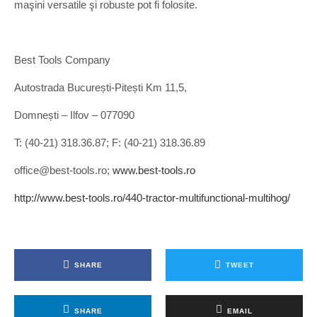
maşini versatile şi robuste pot fi folosite.
Best Tools Company
Autostrada București-Pitești Km 11,5,
Domnești – Ilfov – 077090
T: (40-21) 318.36.87; F: (40-21) 318.36.89
office@best-tools.ro;
www.best-tools.ro
http://www.best-tools.ro/440-tractor-multifunctional-multihog/
SHARE
TWEET
SHARE
EMAIL