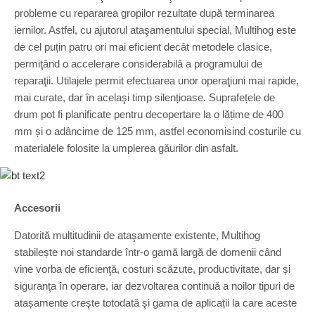
probleme cu repararea gropilor rezultate după terminarea
iernilor. Astfel, cu ajutorul ataşamentului special, Multihog este
de cel puțin patru ori mai eficient decât metodele clasice,
permiţând o accelerare considerabilă a programului de
reparaţii. Utilajele permit efectuarea unor operaţiuni mai rapide,
mai curate, dar în acelaşi timp silențioase. Suprafețele de
drum pot fi planificate pentru decopertare la o lățime de 400
mm și o adâncime de 125 mm, astfel economisind costurile cu
materialele folosite la umplerea găurilor din asfalt.
Accesorii
Datorită multitudinii de ataşamente existente, Multihog
stabilește noi standarde într-o gamă largă de domenii când
vine vorba de eficienţă, costuri scăzute, productivitate, dar și
siguranţa în operare, iar dezvoltarea continuă a noilor tipuri de
atașamente creşte totodată şi gama de aplicații la care aceste