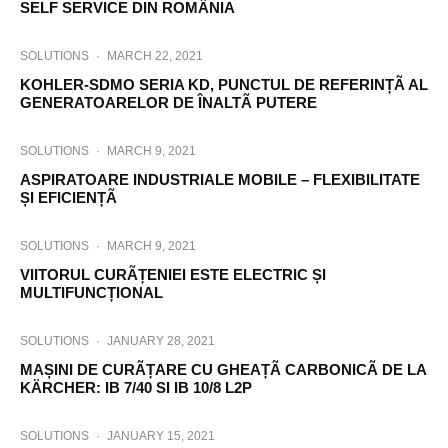
SELF SERVICE DIN ROMÂNIA
SOLUTIONS
·
MARCH 22, 2021
KOHLER-SDMO SERIA KD, PUNCTUL DE REFERINȚÃ AL
GENERATOARELOR DE ÎNALTÃ PUTERE
SOLUTIONS
·
MARCH 9, 2021
ASPIRATOARE INDUSTRIALE MOBILE – FLEXIBILITATE
ȘI EFICIENȚÃ
SOLUTIONS
·
MARCH 9, 2021
VIITORUL CURÃȚENIEI ESTE ELECTRIC ȘI
MULTIFUNCȚIONAL
SOLUTIONS
·
JANUARY 28, 2021
MAȘINI DE CURÃȚARE CU GHEAȚÃ CARBONICÃ DE LA
KÄRCHER: IB 7/40 SI IB 10/8 L2P
SOLUTIONS
·
JANUARY 15, 2021