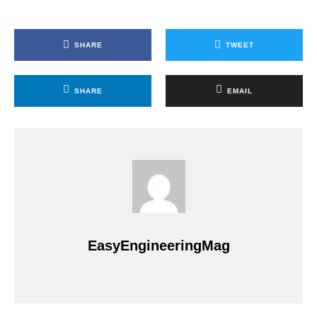
SHARE
TWEET
SHARE
EMAIL
EasyEngineeringMag