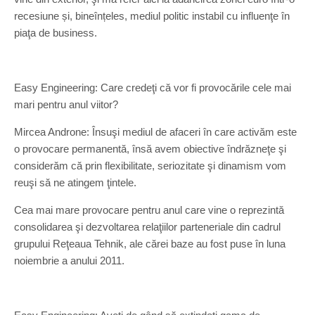
recesiune și, bineînțeles, mediul politic instabil cu influenţe în
piaţa de business.
Easy Engineering: Care credeţi că vor fi provocările cele mai
mari pentru anul viitor?
Mircea Androne: Însuşi mediul de afaceri în care activăm este
o provocare permanentă, însă avem obiective îndrăzneţe şi
considerăm că prin flexibilitate, seriozitate şi dinamism vom
reuşi să ne atingem ţintele.
Cea mai mare provocare pentru anul care vine o reprezintă
consolidarea şi dezvoltarea relaţiilor parteneriale din cadrul
grupului Reţeaua Tehnik, ale cărei baze au fost puse în luna
noiembrie a anului 2011.