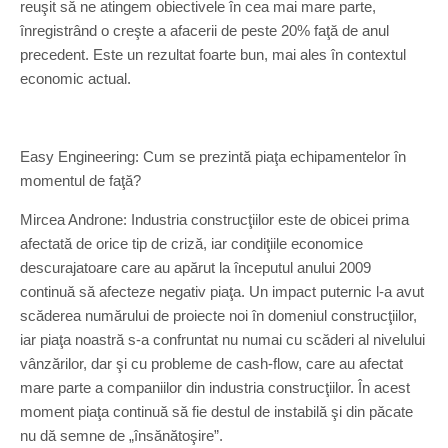
reuşit să ne atingem obiectivele în cea mai mare parte,
înregistrând o creşte a afacerii de peste 20% faţă de anul
precedent. Este un rezultat foarte bun, mai ales în contextul
economic actual.
Easy Engineering: Cum se prezintă piaţa echipamentelor în
momentul de faţă?
Mircea Androne: Industria construcţiilor este de obicei prima
afectată de orice tip de criză, iar condiţiile economice
descurajatoare care au apărut la începutul anului 2009
continuă să afecteze negativ piaţa. Un impact puternic l-a avut
scăderea numărului de proiecte noi în domeniul construcţiilor,
iar piaţa noastră s-a confruntat nu numai cu scăderi al nivelului
vânzărilor, dar şi cu probleme de cash-flow, care au afectat
mare parte a companiilor din industria construcţiilor. În acest
moment piaţa continuă să fie destul de instabilă şi din păcate
nu dă semne de „însănătoşire”.