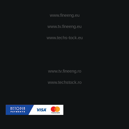
www.fineeng.eu
www.tv.fineeng.eu
www.techs-tock.eu
www.tv.fineeng.ro
www.techstock.ro