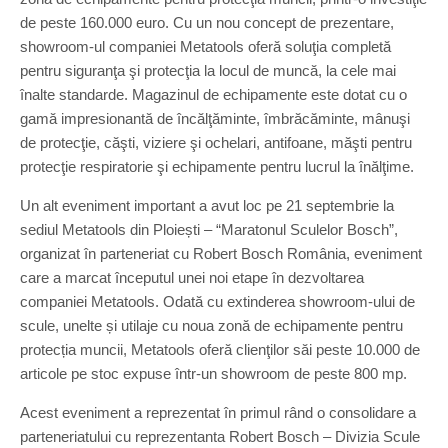
de peste 160.000 euro. Cu un nou concept de prezentare,
showroom-ul companiei Metatools oferă soluţia completă
pentru siguranţa şi protecţia la locul de muncă, la cele mai
înalte standarde. Magazinul de echipamente este dotat cu o
gamă impresionantă de încălţăminte, îmbrăcăminte, mânuşi
de protecţie, căşti, viziere şi ochelari, antifoane, măşti pentru
protecţie respiratorie şi echipamente pentru lucrul la înălţime.
Un alt eveniment important a avut loc pe 21 septembrie la
sediul Metatools din Ploiești – “Maratonul Sculelor Bosch”,
organizat în parteneriat cu Robert Bosch România, eveniment
care a marcat începutul unei noi etape în dezvoltarea
companiei Metatools. Odată cu extinderea showroom-ului de
scule, unelte și utilaje cu noua zonă de echipamente pentru
protecția muncii, Metatools oferă clienţilor săi peste 10.000 de
articole pe stoc expuse într-un showroom de peste 800 mp.
Acest eveniment a reprezentat în primul rând o consolidare a
parteneriatului cu reprezentanta Robert Bosch – Divizia Scule