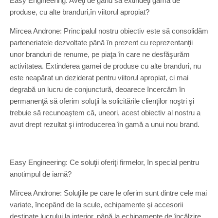
Easy Engineering: Aveţi de gând să extindeţi gama de
produse, cu alte branduri,în viitorul apropiat?
Mircea Androne: Principalul nostru obiectiv este să consolidăm
parteneriatele dezvoltate până în prezent cu reprezentanţii
unor branduri de renume, pe piaţa în care ne desfăşurăm
activitatea. Extinderea gamei de produse cu alte branduri, nu
este neapărat un deziderat pentru viitorul apropiat, ci mai
degrabă un lucru de conjunctură, deoarece încercăm în
permanenţă să oferim soluţii la solicitările clienţilor noştri şi
trebuie să recunoaştem că, uneori, acest obiectiv al nostru a
avut drept rezultat şi introducerea în gamă a unui nou brand.
Easy Engineering: Ce soluţii oferiţi firmelor, în special pentru
anotimpul de iarnă?
Mircea Androne: Soluţiile pe care le oferim sunt dintre cele mai
variate, începând de la scule, echipamente şi accesorii
destinate lucrului la interior, până la echipamente de încălzire