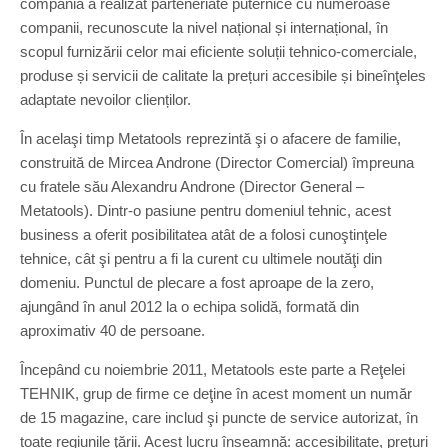
compania a realizat parteneriate puternice cu numeroase
companii, recunoscute la nivel național și internațional, în
scopul furnizării celor mai eficiente soluții tehnico-comerciale,
produse și servicii de calitate la prețuri accesibile și bineînţeles
adaptate nevoilor clienților.
În acelaşi timp Metatools reprezintă şi o afacere de familie,
construită de Mircea Androne (Director Comercial) împreuna
cu fratele său Alexandru Androne (Director General –
Metatools). Dintr-o pasiune pentru domeniul tehnic, acest
business a oferit posibilitatea atât de a folosi cunoştinţele
tehnice, cât şi pentru a fi la curent cu ultimele noutăţi din
domeniu. Punctul de plecare a fost aproape de la zero,
ajungând în anul 2012 la o echipa solidă, formată din
aproximativ 40 de persoane.
Începând cu noiembrie 2011, Metatools este parte a Reţelei
TEHNIK, grup de firme ce deţine în acest moment un număr
de 15 magazine, care includ şi puncte de service autorizat, în
toate regiunile ţării. Acest lucru înseamnă: accesibilitate, preţuri