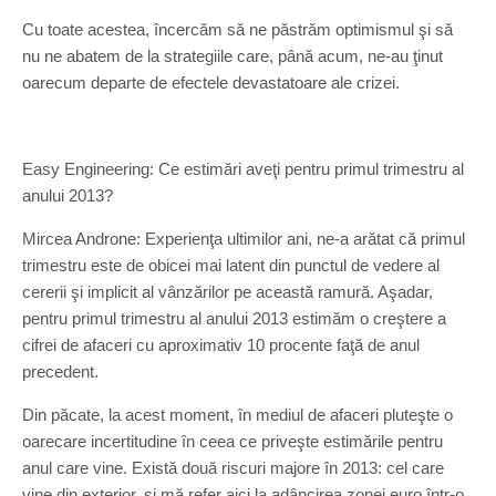
Cu toate acestea, încercăm să ne păstrăm optimismul şi să
nu ne abatem de la strategiile care, până acum, ne-au ţinut
oarecum departe de efectele devastatoare ale crizei.
Easy Engineering: Ce estimări aveţi pentru primul trimestru al
anului 2013?
Mircea Androne: Experienţa ultimilor ani, ne-a arătat că primul
trimestru este de obicei mai latent din punctul de vedere al
cererii şi implicit al vânzărilor pe această ramură. Aşadar,
pentru primul trimestru al anului 2013 estimăm o creştere a
cifrei de afaceri cu aproximativ 10 procente faţă de anul
precedent.
Din păcate, la acest moment, în mediul de afaceri pluteşte o
oarecare incertitudine în ceea ce priveşte estimările pentru
anul care vine. Există două riscuri majore în 2013: cel care
vine din exterior, şi mă refer aici la adâncirea zonei euro într-o