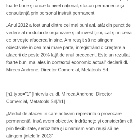
foarte bune şi unice la nivel naţional, stocuri permanente şi
consultanţă prin personal instruit permanent.
„Anul 2012 a fost unul dintre cei mai buni ani, atât din punct de
vedere al modului de organizare şi al investiţiilor, cât şi în ceea
ce priveşte afacerea în sine. Am reuşit să ne atingem
obiectivele în cea mai mare parte, înregistrând o creştere a
afacerii de peste 20% faţă de anul precedent. Este un rezultat
foarte bun, mai ales in contextul economic actual” declară dl.
Mircea Androne, Director Comercial, Metatools Srl.
[h1 type=”1″ ]Interviu cu dl. Mircea Androne, Director
Comercial, Metatools Srl[/h1]
„Mediul de afaceri în care activăm reprezintă o provocare
permanentă, însă avem obiective îndrăzneţe şi considerăm că
prin flexibilitate, seriozitate şi dinamism vom reuşi să ne
atingem ţintele în 2013”