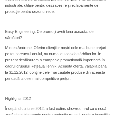
industriale, utilaje pentru deszăpezire şi echipamente de
protecţie pentru sezonul rece.
Easy Engineering: Ce promoţii aveţi luna aceasta, de
sărbători?
Mircea Androne: Oferim clienţilor noştri cele mai bune preţuri
pe tot parcursul anului, nu numai cu ocazia sărbătorilor. În
prezent desfăşuram o campanie promoţională importantă în
cadrul grupului Reţeaua Tehnik. Această ofertă, valabilă până
la 31.12.2012, conţine cele mai căutate produse din această
perioadă la cele mai competitive preţuri.
Highlights 2012
Începând cu iunie 2012, a fost extins showroom-ul cu o nouă
zonă de echipamente pentru protecţia muncii, printr-o investiţie