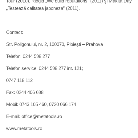
Tour (2010), Ridgid „We build reputations” (2011) şi Makita Day
„Testează calitatea japoneza” (2011).
Contact:
Str. Poligonului, nr. 2, 100070, Ploieşti – Prahova
Telefon: 0244 598 277
Telefon service: 0244 598 277 int. 121;
0747 118 112
Fax: 0244 406 698
Mobil: 0743 105 460, 0720 066 174
E-mail: office@metatools.ro
www.metatools.ro