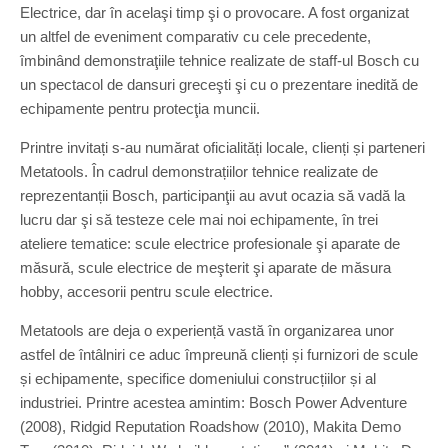
Electrice, dar în acelaşi timp şi o provocare. A fost organizat
un altfel de eveniment comparativ cu cele precedente,
îmbinând demonstraţiile tehnice realizate de staff-ul Bosch cu
un spectacol de dansuri greceşti şi cu o prezentare inedită de
echipamente pentru protecţia muncii.
Printre invitați s-au numărat oficialități locale, clienți și parteneri
Metatools. În cadrul demonstrațiilor tehnice realizate de
reprezentanții Bosch, participanţii au avut ocazia să vadă la
lucru dar şi să testeze cele mai noi echipamente, în trei
ateliere tematice: scule electrice profesionale şi aparate de
măsură, scule electrice de meşterit şi aparate de măsura
hobby, accesorii pentru scule electrice.
Metatools are deja o experiență vastă în organizarea unor
astfel de întâlniri ce aduc împreună clienți și furnizori de scule
și echipamente, specifice domeniului construcțiilor și al
industriei. Printre acestea amintim: Bosch Power Adventure
(2008), Ridgid Reputation Roadshow (2010), Makita Demo