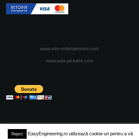
www.wire-entertainment.com
www.wire-pictures.com
EasyEngineering.ro utilizează cookie-uri pentru a vă
Reject
(c) 2024 - FineEngineeringMagazine. All rights reserved.