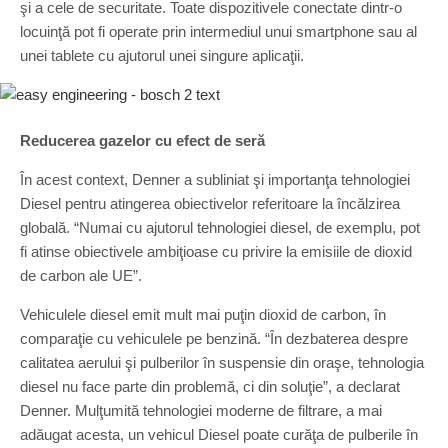
şi a cele de securitate. Toate dispozitivele conectate dintr-o
locuinţă pot fi operate prin intermediul unui smartphone sau al
unei tablete cu ajutorul unei singure aplicaţii.
Reducerea gazelor cu efect de seră
În acest context, Denner a subliniat şi importanţa tehnologiei
Diesel pentru atingerea obiectivelor referitoare la încălzirea
globală. “Numai cu ajutorul tehnologiei diesel, de exemplu, pot
fi atinse obiectivele ambiţioase cu privire la emisiile de dioxid
de carbon ale UE”.
Vehiculele diesel emit mult mai puţin dioxid de carbon, în
comparaţie cu vehiculele pe benzină. “În dezbaterea despre
calitatea aerului şi pulberilor în suspensie din oraşe, tehnologia
diesel nu face parte din problemă, ci din soluţie”, a declarat
Denner. Mulţumită tehnologiei moderne de filtrare, a mai
adăugat acesta, un vehicul Diesel poate curăţa de pulberile în