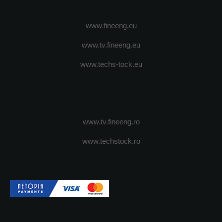
www.fineeng.eu
www.tv.fineeng.eu
www.techs-tock.eu
www.tv.fineeng.ro
www.techstock.ro