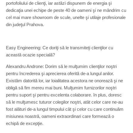
portofoliului de clienţi, iar astăzi dispunem de energia şi
dedicaţia unei echipe de peste 40 de oameni şi ne mândrim cu
cel mai mare showroom de scule, unelte şi utilaje profesionale
din judeţul Prahova.
Easy Engineering: Ce doriţi să le transmiteţi clienţilor cu
această ocazie specială?
Alexandru Androne: Dorim să le mulţumim clienţilor noştri
pentru încrederea şi aprecierea oferită de-a lungul anilor.
Existăm datorită lor, iar loialitatea acestora ne onorează şi ne
obligă să fim mereu mai buni. Mulţumim furnizorilor noştri
pentru suport şi pentru excelenta colaborare. în plus, doresc
să le mulţumesc tuturor colegilor noştri, atât celor care ne-au
fost alături de-a lungul timpului cât şi celor cu care continuăm
misiunea noastră, oameni extraordinari care formează o
echipă de excepţie.