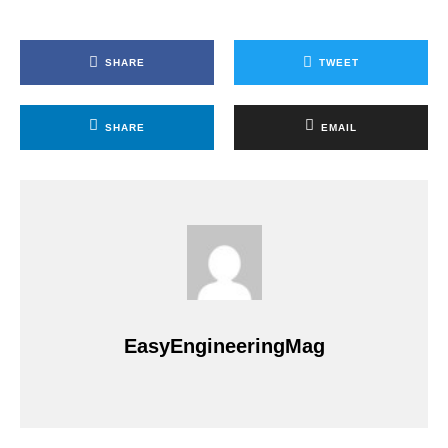
SHARE
TWEET
SHARE
EMAIL
EasyEngineeringMag