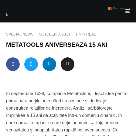
Romanian
▼
SPECIAL NEWS
·
OCTOBER 8, 2013
·
1 MIN READ
METATOOLS ANIVERSEAZA 15 ANI
In septembrie 1998, compania Metatools îşi deschidea pentru
prima oara porţile, începând cu pasiune şi dedicaţie,
construirea relaţiilor de încredere. Astăzi, sărbătoreşte
împlinirea a 15 ani de activitate într-un domeniu dinamic, în
care numai companiile care deţin anumite calităţi, precum
seriozitatea şi adaptabilitatea rapidă pot avea succes. Cu