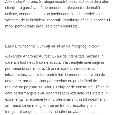
Alexandru Androne: Strategia noastră principală este de a oferi
clienţilor o gamă vastă de produse profesionale, de înaltă
calitate, concomitent cu un pachet complet de servicii post-
vânzare, de la închiriere, reparaţii, întreţinere până la service-ul
mobil pentru toate produsele comercializate.
Easy Engineering: Cum aţi reuşit să vă menţineţi în top?
Alexandru Androne: Au fost 15 ani de intensitate maximă,în
care am fost nevoiţi să ne adaptăm la cerinţele unei pieţe în
permanentă schimbare, 15 ani în care am modernizat
infrastructura, am extins portofoliul de produse dar şi aria de
acoperire, am consolidat parteneriate cu producători de
renume de pe piaţa sculelor şi utilajelor de construcţii. 15 ani în
care performanţele s-au concretizat în rezultate, rezultatele în
experienţă, iar experienţa în profesionalism, în tot acest timp
am reuşit să ne menţinem pe un trend crescător şi am
înregistrat creşteri atât la nivelul cifrei de afaceri cât şi al