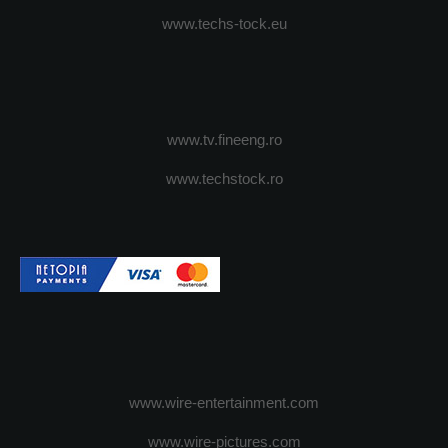
www.techs-tock.eu
www.tv.fineeng.ro
www.techstock.ro
www.wire-entertainment.com
www.wire-pictures.com