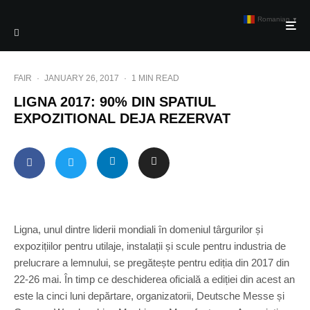
Romanian
▼
FAIR
·
JANUARY 26, 2017
·
1 MIN READ
LIGNA 2017: 90% DIN SPATIUL
EXPOZITIONAL DEJA REZERVAT
Ligna, unul dintre liderii mondiali în domeniul târgurilor și
expozițiilor pentru utilaje, instalații și scule pentru industria de
prelucrare a lemnului, se pregătește pentru ediția din 2017 din
22-26 mai. În timp ce deschiderea oficială a ediției din acest an
este la cinci luni depărtare, organizatorii, Deutsche Messe și