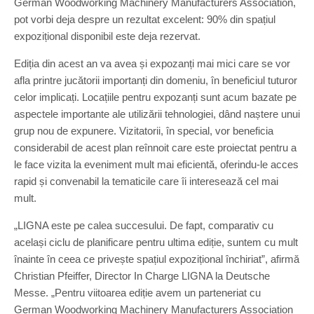
German Woodworking Machinery Manufacturers Association,
pot vorbi deja despre un rezultat excelent: 90% din spațiul
expozițional disponibil este deja rezervat.
Ediția din acest an va avea și expozanți mai mici care se vor
afla printre jucătorii importanți din domeniu, în beneficiul tuturor
celor implicați. Locațiile pentru expozanți sunt acum bazate pe
aspectele importante ale utilizării tehnologiei, dând naștere unui
grup nou de expunere. Vizitatorii, în special, vor beneficia
considerabil de acest plan reînnoit care este proiectat pentru a
le face vizita la eveniment mult mai eficientă, oferindu-le acces
rapid și convenabil la tematicile care îi interesează cel mai
mult.
„LIGNA este pe calea succesului. De fapt, comparativ cu
același ciclu de planificare pentru ultima ediție, suntem cu mult
înainte în ceea ce privește spațiul expozițional închiriat”, afirmă
Christian Pfeiffer, Director In Charge LIGNA la Deutsche
Messe. „Pentru viitoarea ediție avem un parteneriat cu
German Woodworking Machinery Manufacturers Association