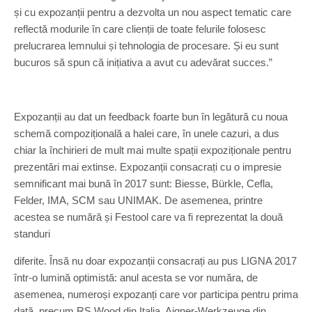
și cu expozanții pentru a dezvolta un nou aspect tematic care
reflectă modurile în care clienții de toate felurile folosesc
prelucrarea lemnului și tehnologia de procesare. Și eu sunt
bucuros să spun că inițiativa a avut cu adevărat succes.”
Expozanții au dat un feedback foarte bun în legătură cu noua
schemă compozițională a halei care, în unele cazuri, a dus
chiar la închirieri de mult mai multe spații expoziționale pentru
prezentări mai extinse. Expozanții consacrați cu o impresie
semnificant mai bună în 2017 sunt: Biesse, Bürkle, Cefla,
Felder, IMA, SCM sau UNIMAK. De asemenea, printre
acestea se numără și Festool care va fi reprezentat la două
standuri
diferite. Însă nu doar expozanții consacrați au pus LIGNA 2017
într-o lumină optimistă: anul acesta se vor număra, de
asemenea, numeroși expozanți care vor participa pentru prima
dată, precum RS Wood din Italia, Aigner-Werkzeuge din