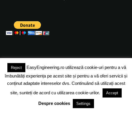
EasyEngineering.ro utilizează cookie-uri pentru a vă
Reject
(c) 2024 - FineEngineeringMagazine. All rights reserved.
îmbunătăți experiența pe acest site și pentru a vă oferi servicii și
DESPRE NOI
ADVERTISING
JOBS
DESPRE COOKIES
conținut adaptate intereselor dvs. Continuând să utilizați acest
site, sunteți de acord cu utilizarea cookie-urilor.
Accept
POLITICA DE CONFIDENTIALITATE
TERMENI SI CONDITII
Despre cookies
Settings