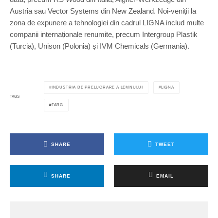
Austria sau Vector Systems din New Zealand. Noi-veniții la
zona de expunere a tehnologiei din cadrul LIGNA includ multe
companii internaționale renumite, precum Intergroup Plastik
(Turcia), Unison (Polonia) și IVM Chemicals (Germania).
INDUSTRIA DE PRELUCRARE A LEMNULUI
LIGNA
TAGS
TARG
SHARE
TWEET
SHARE
EMAIL