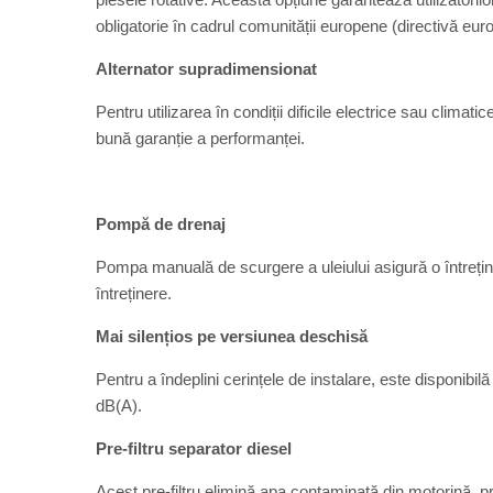
obligatorie în cadrul comunității europene (directivă eur
Alternator supradimensionat
Pentru utilizarea în condiții dificile electrice sau climat
bună garanție a performanței.
Pompă de drenaj
Pompa manuală de scurgere a uleiului asigură o întreține
întreținere.
Mai silențios pe versiunea deschisă
Pentru a îndeplini cerințele de instalare, este disponibi
dB(A).
Pre-filtru separator diesel
Acest pre-filtru elimină apa contaminată din motorină, p