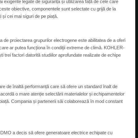
i exigente legate de siguranța și utilizarea față de cele care
ceste obiective, componentele sunt selectate cu grijă de la
 și cei mai siguri de pe piață.
 de proiectarea grupurilor electrogene este abilitatea de a oferi
care ar putea funcționa în condiții extreme de climă. KOHLER-
trei factori datorită studiilor aprofundate realizate de echipe
e înaltă performanță care să ofere un standard înalt de
ordă o mare atenție selectării materialelor și echipamentelor
e piață. Compania și partenerii săi colaborează în mod constant
MO a decis să ofere generatoare electrice echipate cu