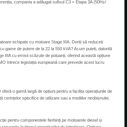
iferenția, compania a adăugat sufixul C3 = Etapa 3A (50Hz/
e echipate cu motoare Stage IIIA. Doriți să reduceți
r cu game de putere de la 22 la 550 kVA? Acum puteți, datorită
 IIIA cu emisii scăzute de poluanți. oferind această opțiune
O întrece legislația europeană care prevede acest lucru
eră o gamă largă de opțiuni pentru a facilita operațiunile de
ții cerințelor specifice de utilizare sau a mediilor neobișnuite.
ecție pentru componentele fierbinți pe motoarele diesel și
r siguranța în timpul operațiunilor de întreținere. Opțiune