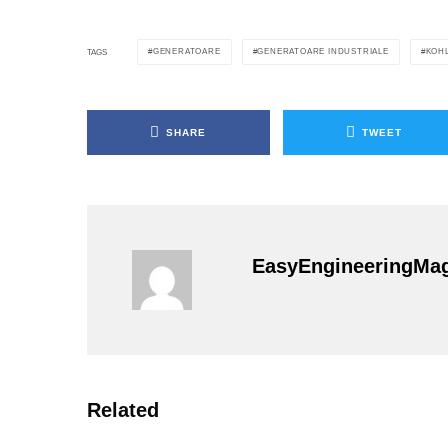
GENERATOARE
GENERATOARE INDUSTRIALE
KOH
TAGS
SHARE
TWEET
EasyEngineeringMa
Related