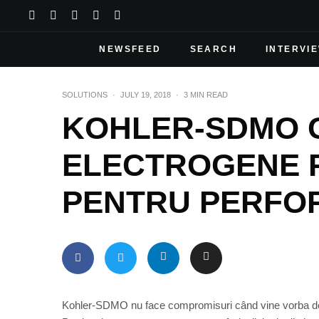
NEWSFEED
SEARCH
INTERVI
SOLUTIONS
·
JULY 19, 2018
·
3 MIN READ
KOHLER-SDMO 
ELECTROGENE 
PENTRU PERFO
Kohler-SDMO nu face compromisuri când vine vorba de c