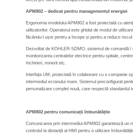
APM802 – dedicat pentru managementul energiei
Ergonomia modelului APM802 a fost proiectată cu atenție
utilizatorilor. Operatorul este ghidat de modul de utilizar
făcându-l ușor pentru a începe și pentru a reduce riscul
Dezvoltat de KOHLER-SDMO, sistemul de comandă / co
monitorizarea centralelor electrice pentru spitale, centre d
închirieri, minerit etc.
Interfața UM, proiectată în colaborare cu o companie speci
intermediul ecranului mare. Sistemul preconfigurat pentru
personalizare complet nouă, care respectă standardul i
APM802 pentru comunicații îmbunătățite
Comunicarea prin intermediul APM802 garantează un nivel
controlul la distanță al HMI pentru o utilizare îmbunătățit