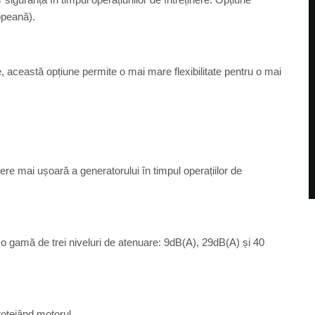
opeană).
ice, această opțiune permite o mai mare flexibilitate pentru o mai
re mai ușoară a generatorului în timpul operațiilor de
lă o gamă de trei niveluri de atenuare: 9dB(A), 29dB(A) și 40
rotejând motorul.