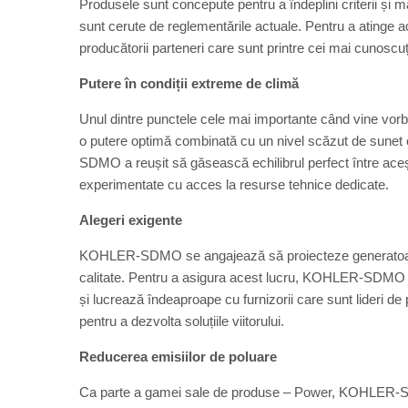
Produsele sunt concepute pentru a îndeplini criterii și ma
sunt cerute de reglementările actuale. Pentru a atinge a
producătorii parteneri care sunt printre cei mai cunoscuți
Putere în condiții extreme de climă
Unul dintre punctele cele mai importante când vine vorba
o putere optimă combinată cu un nivel scăzut de sunet 
SDMO a reușit să găsească echilibrul perfect între acești 
experimentate cu acces la resurse tehnice dedicate.
Alegeri exigente
KOHLER-SDMO se angajează să proiecteze generatoare d
calitate. Pentru a asigura acest lucru, KOHLER-SDMO ac
și lucrează îndeaproape cu furnizorii care sunt lideri d
pentru a dezvolta soluțiile viitorului.
Reducerea emisiilor de poluare
Ca parte a gamei sale de produse – Power, KOHLER-SD