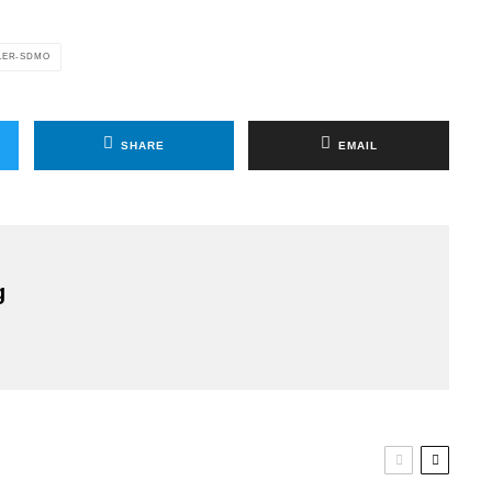
LER-SDMO
SHARE
EMAIL
g