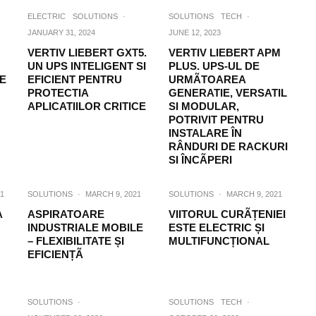
ELECTRIC
SOLUTIONS
·
SOLUTIONS
TECH
·
JANUARY 31, 2024
JUNE 12, 2023
VERTIV LIEBERT GXT5.
VERTIV LIEBERT APM
UN UPS INTELIGENT SI
PLUS. UPS-UL DE
VE
EFICIENT PENTRU
URMÃTOAREA
PROTECTIA
GENERATIE, VERSATIL
APLICATIILOR CRITICE
SI MODULAR,
POTRIVIT PENTRU
INSTALARE ÎN
RÂNDURI DE RACKURI
SI ÎNCÃPERI
1
SOLUTIONS
·
MARCH 9, 2021
SOLUTIONS
·
MARCH 9, 2021
A
ASPIRATOARE
VIITORUL CURÃȚENIEI
INDUSTRIALE MOBILE
ESTE ELECTRIC ȘI
– FLEXIBILITATE ȘI
MULTIFUNCȚIONAL
EFICIENȚÃ
SOLUTIONS
·
SOLUTIONS
TECH
·