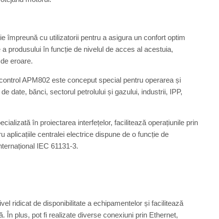
 împreună cu utilizatorii pentru a asigura un confort optim
e a produsului în funcție de nivelul de acces al acestuia,
 de eroare.
ntrol APM802 este conceput special pentru operarea și
e date, bănci, sectorul petrolului și gazului, industrii, IPP,
alizată în proiectarea interfețelor, facilitează operațiunile prin
 aplicațiile centralei electrice dispune de o funcție de
nternațional IEC 61131-3.
 ridicat de disponibilitate a echipamentelor și facilitează
ă. În plus, pot fi realizate diverse conexiuni prin Ethernet,