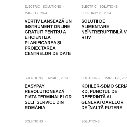
ELECTRIC
SOLUTIONS
·
ELECTRIC
SOLUTIONS
·
MARCH 7, 2024
FEBRUARY 28, 2024
VERTIV LANSEAZĂ UN
SOLUTII DE
INSTRUMENT ONLINE
ALIMENTARE
GRATUIT PENTRU A
NEÎNTRERUPTIBILÃ 
EFICIENTIZA
RTIV
PLANIFICAREA ȘI
PROIECTAREA
CENTRELOR DE DATE
SOLUTIONS
·
APRIL 5, 2023
SOLUTIONS
·
MARCH 22, 202
EASYPAY
KOHLER-SDMO SERI
REVOLUTIONEAZÃ
KD, PUNCTUL DE
PIATA TERMINALELOR
REFERINȚÃ AL
SELF SERVICE DIN
GENERATOARELOR
ROMÂNIA
DE ÎNALTÃ PUTERE
SOLUTIONS
·
SOLUTIONS
·