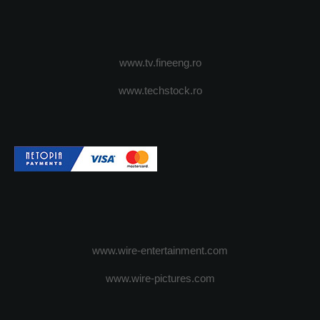
www.tv.fineeng.ro
www.techstock.ro
www.wire-entertainment.com
www.wire-pictures.com