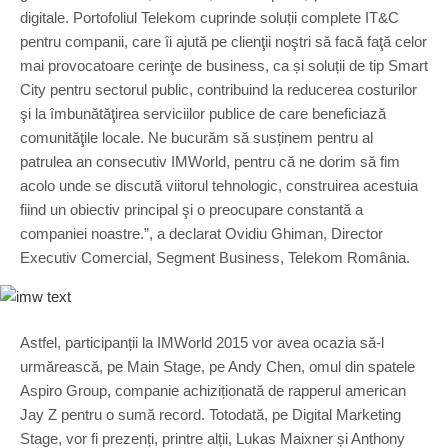
digitale. Portofoliul Telekom cuprinde soluții complete IT&C
pentru companii, care îi ajută pe clienţii noştri să facă faţă celor
mai provocatoare cerinţe de business, ca și soluții de tip Smart
City pentru sectorul public, contribuind la reducerea costurilor
şi la îmbunătăţirea serviciilor publice de care beneficiază
comunităţile locale. Ne bucurăm să susținem pentru al
patrulea an consecutiv IMWorld, pentru că ne dorim să fim
acolo unde se discută viitorul tehnologic, construirea acestuia
fiind un obiectiv principal şi o preocupare constantă a
companiei noastre.”, a declarat Ovidiu Ghiman, Director
Executiv Comercial, Segment Business, Telekom România.
Astfel, participanții la IMWorld 2015 vor avea ocazia să-l
urmărească, pe Main Stage, pe Andy Chen, omul din spatele
Aspiro Group, companie achiziționată de rapperul american
Jay Z pentru o sumă record. Totodată, pe Digital Marketing
Stage, vor fi prezenți, printre alții, Lukas Maixner și Anthony