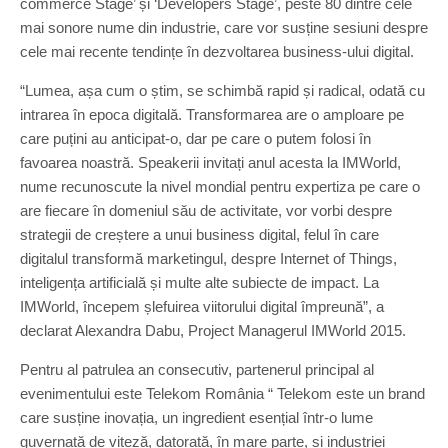
commerce Stage’ și ‘Developers Stage’, peste 80 dintre cele
mai sonore nume din industrie, care vor susține sesiuni despre
cele mai recente tendințe în dezvoltarea business-ului digital.
“Lumea, așa cum o știm, se schimbă rapid și radical, odată cu
intrarea în epoca digitală. Transformarea are o amploare pe
care puțini au anticipat-o, dar pe care o putem folosi în
favoarea noastră. Speakerii invitați anul acesta la IMWorld,
nume recunoscute la nivel mondial pentru expertiza pe care o
are fiecare în domeniul său de activitate, vor vorbi despre
strategii de creștere a unui business digital, felul în care
digitalul transformă marketingul, despre Internet of Things,
inteligența artificială și multe alte subiecte de impact. La
IMWorld, începem șlefuirea viitorului digital împreună”, a
declarat Alexandra Dabu, Project Managerul IMWorld 2015.
Pentru al patrulea an consecutiv, partenerul principal al
evenimentului este Telekom România “ Telekom este un brand
care susține inovația, un ingredient esențial într-o lume
guvernată de viteză, datorată, în mare parte, și industriei