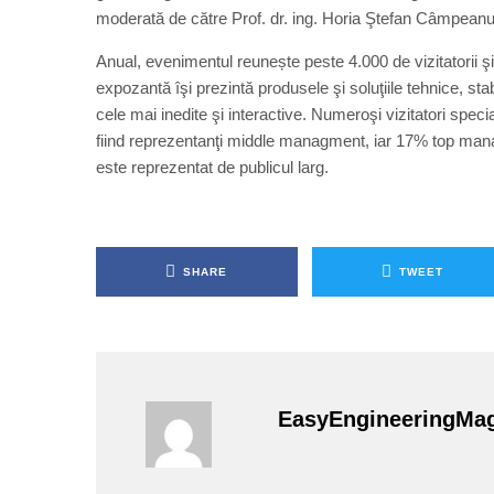
moderată de către Prof. dr. ing. Horia Ştefan Câmpeanu
Anual, evenimentul reunește peste 4.000 de vizitatorii ş
expozantă îşi prezintă produsele şi soluţiile tehnice, stabi
cele mai inedite şi interactive. Numeroşi vizitatori speci
fiind reprezentanţi middle managment, iar 17% top man
este reprezentat de publicul larg.
SHARE
TWEET
EasyEngineeringMa