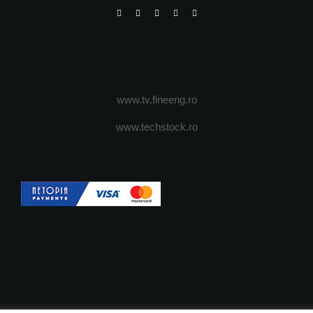
www.tv.fineeng.ro
www.techstock.ro