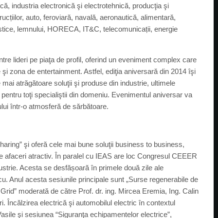
ă, industria electronică şi electrotehnică, producţia şi
rucțiilor, auto, feroviară, navală, aeronautică, alimentară,
lastice, lemnului, HORECA, IT&C, telecomunicații, energie
ntre lideri pe piaţa de profil, oferind un eveniment complex care
i zona de entertainment. Astfel, ediţia aniversară din 2014 îşi
mai atrăgătoare soluţii şi produse din industrie, ultimele
 pentru toţi specialiştii din domeniu. Evenimentul aniversar va
lui într-o atmosferă de sărbătoare.
aring” şi oferă cele mai bune soluţii business to business,
de afaceri atractiv. În paralel cu IEAS are loc Congresul CEEER
ustrie. Acesta se desfășoară în primele două zile ale
u. Anul acesta sesiunile principale sunt „Surse regenerabile de
rid” moderată de către Prof. dr. ing. Mircea Eremia, Ing. Calin
i. Încălzirea electrică şi automobilul electric în contextul
Vasile şi sesiunea “Siguranţa echipamentelor electrice”,