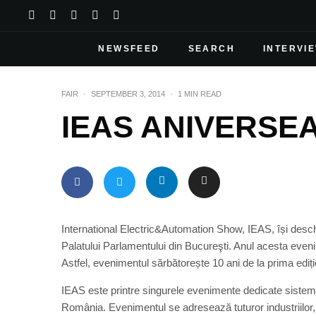
NEWSFEED
SEARCH
INTERVI
FAIR
·
SEPTEMBER 3, 2014
·
1 MIN READ
IEAS ANIVERSEA
International Electric&Automation Show, IEAS, își deschid
Palatului Parlamentului din Bucureşti. Anul acesta even
Astfel, evenimentul sărbătorește 10 ani de la prima ediți
IEAS este printre singurele evenimente dedicate sisteme
România. Evenimentul se adresează tuturor industriilor