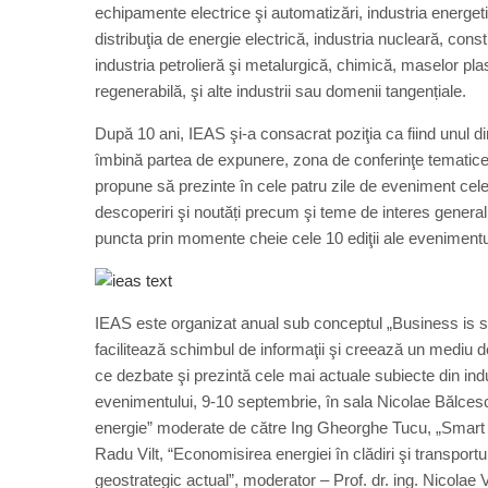
echipamente electrice şi automatizări, industria energetic
distribuţia de energie electrică, industria nucleară, const
industria petrolieră şi metalurgică, chimică, maselor p
regenerabilă, şi alte industrii sau domenii tangențiale.
După 10 ani, IEAS şi-a consacrat poziţia ca fiind unul di
îmbină partea de expunere, zona de conferinţe tematice ş
propune să prezinte în cele patru zile de eveniment cele 
descoperiri şi noutăți precum şi teme de interes general
puncta prin momente cheie cele 10 ediţii ale evenimentu
IEAS este organizat anual sub conceptul „Business is sh
facilitează schimbul de informaţii şi creează un mediu 
ce dezbate şi prezintă cele mai actuale subiecte din ind
evenimentului, 9-10 septembrie, în sala Nicolae Bălcesc
energie” moderate de către Ing Gheorghe Tucu, „Smart G
Radu Vilt, “Economisirea energiei în clădiri şi transportur
geostrategic actual”, moderator – Prof. dr. ing. Nicolae 