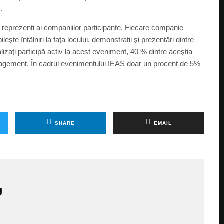
.
i reprezenti ai companiilor participante. Fiecare companie
leşte întâlniri la faţa locului, demonstrații şi prezentări dintre
alizaţi participă activ la acest eveniment, 40 % dintre aceştia
agement. În cadrul evenimentului IEAS doar un procent de 5%
SHARE
EMAIL
g