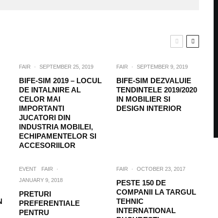
FAIR
·
SEPTEMBER 25, 2019
FAIR
·
SEPTEMBER 9, 2019
BIFE-SIM 2019 – LOCUL
BIFE-SIM DEZVALUIE
DE INTALNIRE AL
TENDINTELE 2019/2020
CELOR MAI
IN MOBILIER SI
IMPORTANTI
DESIGN INTERIOR
JUCATORI DIN
INDUSTRIA MOBILEI,
ECHIPAMENTELOR SI
ACCESORIILOR
EVENT
FAIR
·
FAIR
·
OCTOBER 23, 2017
JANUARY 9, 2018
PESTE 150 DE
COMPANII LA TARGUL
PRETURI
N
TEHNIC
PREFERENTIALE
INTERNATIONAL
PENTRU