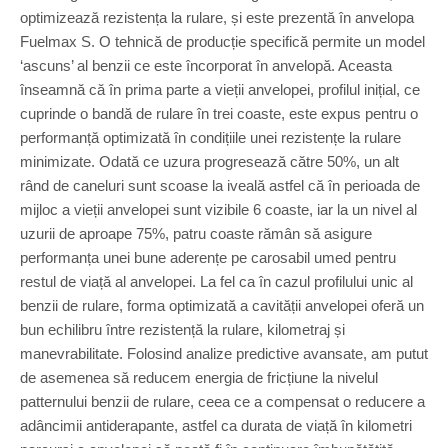
optimizează rezistența la rulare, și este prezentă în anvelopa
Fuelmax S. O tehnică de producție specifică permite un model
‘ascuns’ al benzii ce este încorporat în anvelopă. Aceasta
înseamnă că în prima parte a vieții anvelopei, profilul inițial, ce
cuprinde o bandă de rulare în trei coaste, este expus pentru o
performanță optimizată în condițiile unei rezistențe la rulare
minimizate. Odată ce uzura progresează către 50%, un alt
rând de caneluri sunt scoase la iveală astfel că în perioada de
mijloc a vieții anvelopei sunt vizibile 6 coaste, iar la un nivel al
uzurii de aproape 75%, patru coaste rămân să asigure
performanța unei bune aderențe pe carosabil umed pentru
restul de viață al anvelopei. La fel ca în cazul profilului unic al
benzii de rulare, forma optimizată a cavității anvelopei oferă un
bun echilibru între rezistență la rulare, kilometraj și
manevrabilitate. Folosind analize predictive avansate, am putut
de asemenea să reducem energia de fricțiune la nivelul
patternului benzii de rulare, ceea ce a compensat o reducere a
adâncimii antiderapante, astfel ca durata de viață în kilometri