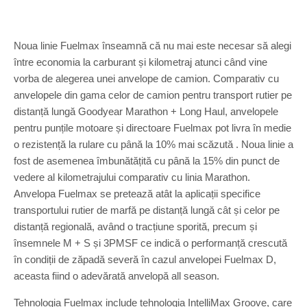
Noua linie Fuelmax înseamnă că nu mai este necesar să alegi
între economia la carburant și kilometraj atunci când vine
vorba de alegerea unei anvelope de camion. Comparativ cu
anvelopele din gama celor de camion pentru transport rutier pe
distanță lungă Goodyear Marathon + Long Haul, anvelopele
pentru punțile motoare și directoare Fuelmax pot livra în medie
o rezistență la rulare cu până la 10% mai scăzută . Noua linie a
fost de asemenea îmbunătățită cu până la 15% din punct de
vedere al kilometrajului comparativ cu linia Marathon.
Anvelopa Fuelmax se pretează atât la aplicații specifice
transportului rutier de marfă pe distanță lungă cât și celor pe
distanță regională, având o tracțiune sporită, precum și
însemnele M + S și 3PMSF ce indică o performanță crescută
în condiții de zăpadă severă în cazul anvelopei Fuelmax D,
aceasta fiind o adevărată anvelopă all season.
Tehnologia Fuelmax include tehnologia IntelliMax Groove, care