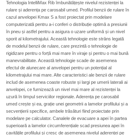
Tehnologia IntelliMax Rib îmbunătățește nivelul rezistenței la
rulare și aderența pe carosabil umed. Profilul benzii de rulare în
cazul anvelopei Kmax S a fost proiectat prin modelare
computerizată pentru a-i conferi o distribuție optimă a presiunii
în pneu și astfel pentru a asigura o uzare uniformă și un nivel
sporit al kilometrajului. Această tehnologie este strâns legată
de modelul benzii de rulare, care prezintă o tehnologie de
rigidizare pentru o forță mai mare în viraje și pentru o mai bună
manevrabilitate. Această tehnologie scade de asemenea
efectul de alunecare al anvelopei pentru un potențial al
kilometrajului mai mare. Alte caracteristici ale benzii de rulare
includ de asemenea coaste robuste și largi pe umerii laterali ai
anvelopei, ce furnizează un nivel mai mare al rezistenței la
uzură în timpul serviciilor regionale. Aderența pe carosabil
umed crește și ea, grație unei geometrii a lamelor profilului și a
secvențierii specifice, ambele trăsături fiind proiectate prin
modelare pe calculator. Canalele de evacuare a apei în partea
superioară a lamelor circumferențiale scad presiunea apei în
cavitățile profilului și cresc de asemenea nivelul aderenței pe