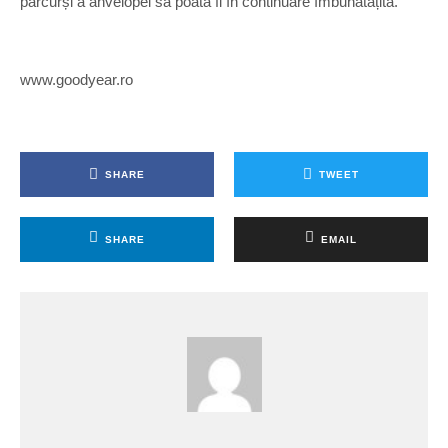
parcurși a anvelopei să poată fi în continuare îmbunătățită.
www.goodyear.ro
SHARE
TWEET
SHARE
EMAIL