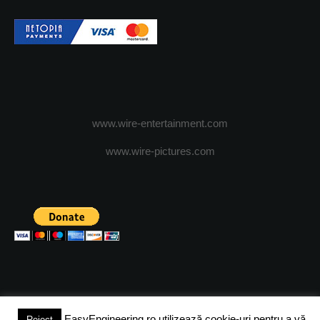
www.wire-entertainment.com
www.wire-pictures.com
EasyEngineering.ro utilizează cookie-uri pentru a vă
Reject