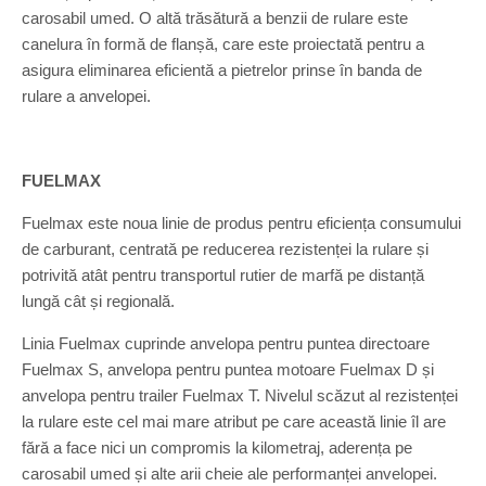
carosabil umed. O altă trăsătură a benzii de rulare este
canelura în formă de flanșă, care este proiectată pentru a
asigura eliminarea eficientă a pietrelor prinse în banda de
rulare a anvelopei.
FUELMAX
Fuelmax este noua linie de produs pentru eficiența consumului
de carburant, centrată pe reducerea rezistenței la rulare și
potrivită atât pentru transportul rutier de marfă pe distanță
lungă cât și regională.
Linia Fuelmax cuprinde anvelopa pentru puntea directoare
Fuelmax S, anvelopa pentru puntea motoare Fuelmax D și
anvelopa pentru trailer Fuelmax T. Nivelul scăzut al rezistenței
la rulare este cel mai mare atribut pe care această linie îl are
fără a face nici un compromis la kilometraj, aderența pe
carosabil umed și alte arii cheie ale performanței anvelopei.