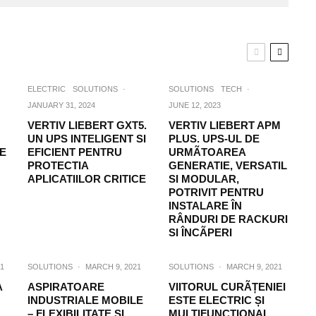
ELECTRIC
SOLUTIONS
·
SOLUTIONS
TECH
·
JANUARY 31, 2024
JUNE 12, 2023
VERTIV LIEBERT GXT5.
VERTIV LIEBERT APM
UN UPS INTELIGENT SI
PLUS. UPS-UL DE
VE
EFICIENT PENTRU
URMÃTOAREA
PROTECTIA
GENERATIE, VERSATIL
APLICATIILOR CRITICE
SI MODULAR,
POTRIVIT PENTRU
INSTALARE ÎN
RÂNDURI DE RACKURI
SI ÎNCÃPERI
1
SOLUTIONS
·
MARCH 9, 2021
SOLUTIONS
·
MARCH 9, 2021
A
ASPIRATOARE
VIITORUL CURÃȚENIEI
INDUSTRIALE MOBILE
ESTE ELECTRIC ȘI
– FLEXIBILITATE ȘI
MULTIFUNCȚIONAL