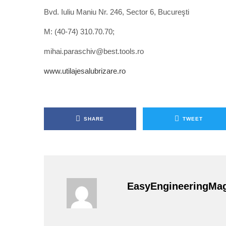
Bvd. Iuliu Maniu Nr. 246, Sector 6, Bucureşti
M: (40-74) 310.70.70;
mihai.paraschiv@best.tools.ro
www.utilajesalubrizare.ro
SHARE
TWEET
EasyEngineeringMa