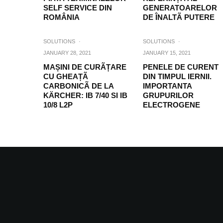
SELF SERVICE DIN
GENERATOARELOR
ROMÂNIA
DE ÎNALTÃ PUTERE
SOLUTIONS
·
SOLUTIONS
·
JANUARY 28, 2021
JANUARY 15, 2021
MAȘINI DE CURÃȚARE
PENELE DE CURENT
CU GHEAȚÃ
DIN TIMPUL IERNII.
CARBONICÃ DE LA
IMPORTANTA
KÄRCHER: IB 7/40 SI IB
GRUPURILOR
10/8 L2P
ELECTROGENE