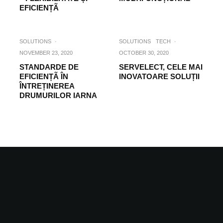
EFICIENȚÃ
SOLUTIONS
·
SOLUTIONS
TECH
·
NOVEMBER 23, 2020
OCTOBER 30, 2020
STANDARDE DE
SERVELECT, CELE MAI
EFICIENȚÃ ÎN
INOVATOARE SOLUȚII
ÎNTREȚINEREA
DRUMURILOR IARNA