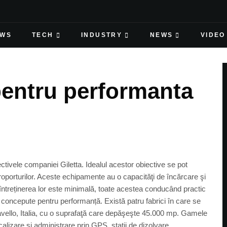
EWS
TECH
INDUSTRY
NEWS
VIDEO
pentru performanta
ectivele companiei Giletta. Idealul acestor obiective se pot
roporturilor. Aceste echipamente au o capacităţi de încărcare şi
 iar întreținerea lor este minimală, toate acestea conducând practic
nt concepute pentru performanță. Există patru fabrici în care se
Ravello, Italia, cu o suprafaţă care depăşeşte 45.000 mp. Gamele
lizare și administrare prin GPS, stații de dizolvare,