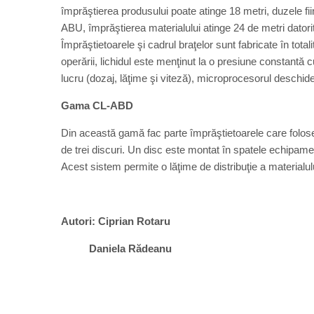
împrăştierea produsului poate atinge 18 metri, duzele f
ABU, împrăştierea materialului atinge 24 de metri datori
Împrăştietoarele şi cadrul braţelor sunt fabricate în totalit
operării, lichidul este menţinut la o presiune constantă 
lucru (dozaj, lăţime şi viteză), microprocesorul deschide
Gama CL-ABD
Din această gamă fac parte împrăştietoarele care folose
de trei discuri. Un disc este montat în spatele echipament
Acest sistem permite o lăţime de distribuţie a materialul
Autori: Ciprian Rotaru
Daniela Rădeanu