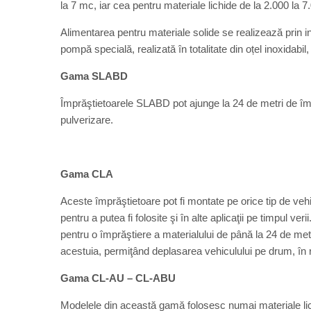
la 7 mc, iar cea pentru materiale lichide de la 2.000 la 7.0
Alimentarea pentru materiale solide se realizează prin in
pompă specială, realizată în totalitate din oțel inoxidabi
Gama SLABD
Împrăştietoarele SLABD pot ajunge la 24 de metri de împr
pulverizare.
Gama CLA
Aceste împrăştietoare pot fi montate pe orice tip de vehicu
pentru a putea fi folosite şi în alte aplicaţii pe timpul veri
pentru o împrăştiere a materialului de până la 24 de metri
acestuia, permiţând deplasarea vehiculului pe drum, în
Gama CL-AU – CL-ABU
Modelele din această gamă folosesc numai materiale lic