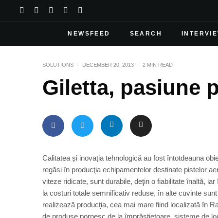
NEWSFEED
SEARCH
INTERVI
SOLUTIONS
·
DECEMBER 20, 2013
·
2 MIN READ
Giletta, pasiune 
Calitatea și inovația tehnologică au fost întotdeauna obi
regăsi în producţia echipamentelor destinate pistelor ae
viteze ridicate, sunt durabile, deţin o fiabilitate înaltă,
la costuri totale semnificativ reduse, în alte cuvinte su
realizează producţia, cea mai mare fiind localizată în 
de produse pornesc de la împrăștietoare, sisteme de loca