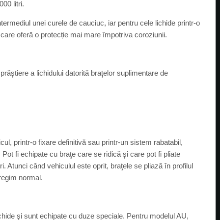
00 litri.
termediul unei curele de cauciuc, iar pentru cele lichide printr-o
l, care oferă o protecție mai mare împotriva coroziunii.
ăştiere a lichidului datorită braţelor suplimentare de
l, printr-o fixare definitivă sau printr-un sistem rabatabil,
i. Pot fi echipate cu braţe care se ridică şi care pot fi pliate
. Atunci când vehiculul este oprit, braţele se pliază în profilul
 regim normal.
hide şi sunt echipate cu duze speciale. Pentru modelul AU,