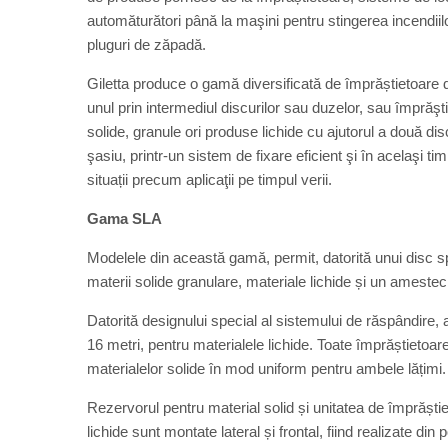
automăturători până la maşini pentru stingerea incendii
pluguri de zăpadă.
Giletta produce o gamă diversificată de împrăștietoare d
unul prin intermediul discurilor sau duzelor, sau împrăş
solide, granule ori produse lichide cu ajutorul a două dis
şasiu, printr-un sistem de fixare eficient şi în acelaşi timp
situații precum aplicaţii pe timpul verii.
Gama SLA
Modelele din această gamă, permit, datorită unui disc sp
materii solide granulare, materiale lichide și un amestec 
Datorită designului special al sistemului de răspândire, 
16 metri, pentru materialele lichide. Toate împrăștietoa
materialelor solide în mod uniform pentru ambele lățimi.
Rezervorul pentru material solid și unitatea de împrăștier
lichide sunt montate lateral și frontal, fiind realizate din