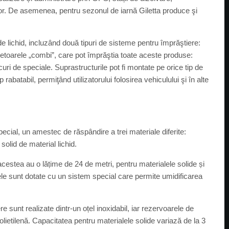
lor. De asemenea, pentru sezonul de iarnă Giletta produce şi
e lichid, incluzând două tipuri de sisteme pentru împrăştiere:
tietoarele „combi”, care pot împrăştia toate aceste produse:
curi de speciale. Suprastructurile pot fi montate pe orice tip de
 rabatabil, permiţând utilizatorului folosirea vehiculului şi în alte
ecial, un amestec de răspândire a trei materiale diferite:
solid de material lichid.
acestea au o lățime de 24 de metri, pentru materialele solide și
rele sunt dotate cu un sistem special care permite umidificarea
e sunt realizate dintr-un oțel inoxidabil, iar rezervoarele de
 polietilenă. Capacitatea pentru materialele solide variază de la 3