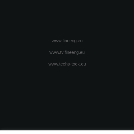
www.fineeng.eu
www.tv.fineeng.eu
www.techs-tock.eu
(c) 2024 - FineEngineeringMagazine. All rights reserved.
DESPRE N