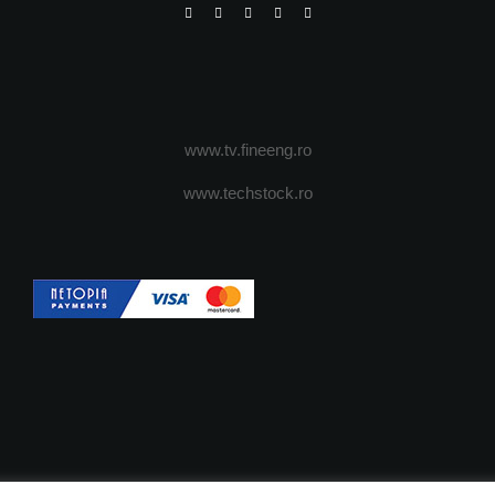
www.tv.fineeng.ro
www.techstock.ro
OI
ADVERTISING
JOBS
DESPRE COOKIES
POLIT