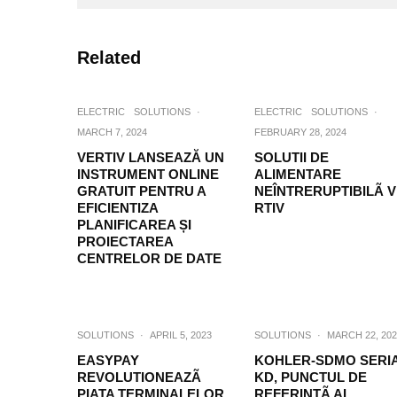
Related
ELECTRIC
SOLUTIONS
·
ELECTRIC
SOLUTIONS
·
MARCH 7, 2024
FEBRUARY 28, 2024
VERTIV LANSEAZĂ UN
SOLUTII DE
INSTRUMENT ONLINE
ALIMENTARE
GRATUIT PENTRU A
NEÎNTRERUPTIBILÃ 
EFICIENTIZA
RTIV
PLANIFICAREA ȘI
PROIECTAREA
CENTRELOR DE DATE
SOLUTIONS
·
APRIL 5, 2023
SOLUTIONS
·
MARCH 22, 202
EASYPAY
KOHLER-SDMO SERI
REVOLUTIONEAZÃ
KD, PUNCTUL DE
PIATA TERMINALELOR
REFERINȚÃ AL