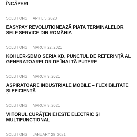
ÎNCÃPERI
SOLUTIONS
·
APRIL 5, 2023
EASYPAY REVOLUTIONEAZÃ PIATA TERMINALELOR
SELF SERVICE DIN ROMÂNIA
SOLUTIONS
·
MARCH 22, 2021
KOHLER-SDMO SERIA KD, PUNCTUL DE REFERINȚÃ AL
GENERATOARELOR DE ÎNALTÃ PUTERE
SOLUTIONS
·
MARCH 9, 2021
ASPIRATOARE INDUSTRIALE MOBILE – FLEXIBILITATE
ȘI EFICIENȚÃ
SOLUTIONS
·
MARCH 9, 2021
VIITORUL CURÃȚENIEI ESTE ELECTRIC ȘI
MULTIFUNCȚIONAL
SOLUTIONS
·
JANUARY 28, 2021