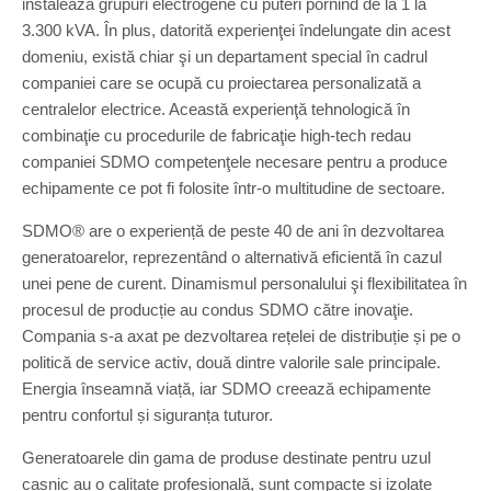
instalează grupuri electrogene cu puteri pornind de la 1 la
3.300 kVA. În plus, datorită experienţei îndelungate din acest
domeniu, există chiar şi un departament special în cadrul
companiei care se ocupă cu proiectarea personalizată a
centralelor electrice. Această experienţă tehnologică în
combinaţie cu procedurile de fabricaţie high-tech redau
companiei SDMO competenţele necesare pentru a produce
echipamente ce pot fi folosite într-o multitudine de sectoare.
SDMO® are o experiență de peste 40 de ani în dezvoltarea
generatoarelor, reprezentând o alternativă eficientă în cazul
unei pene de curent. Dinamismul personalului şi flexibilitatea în
procesul de producție au condus SDMO către inovaţie.
Compania s-a axat pe dezvoltarea rețelei de distribuție și pe o
politică de service activ, două dintre valorile sale principale.
Energia înseamnă viață, iar SDMO creează echipamente
pentru confortul și siguranța tuturor.
Generatoarele din gama de produse destinate pentru uzul
casnic au o calitate profesională, sunt compacte și izolate