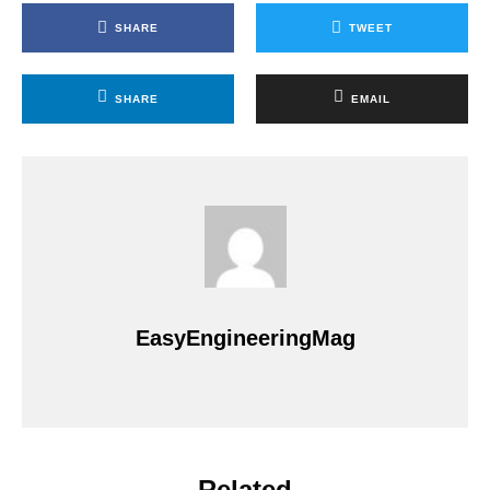
SHARE
TWEET
SHARE
EMAIL
EasyEngineeringMag
Related