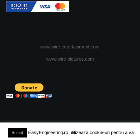
www.wire-entertainment.com
www.wire-pictures.com
EasyEngineering.ro utilizează cookie-uri pentru a vă
Reject
(c) 2024 - FineEngineeringMagazine. All rights reserved.