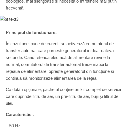
ecologice, mai silenţioase și necesită o întreținere mai puțin
frecventă.
Principiul de funcționare:
În cazul unei pane de curent, se activează comutatorul de
transfer automat care porneşte generatorul în doar câteva
secunde. Când rețeaua electrică de alimentare revine la
normal, comutatorul de transfer automat trece înapoi la
rețeaua de alimentare, oprește generatorul din funcţiune și
continuă să monitorizeze alimentarea de la rețea.
Ca dotări opționale, pachetul conţine un kit complet de servicii
care cuprinde filtru de aer, un pre-filtru de aer, bujii și filtrul de
ulei.
Caracteristici:
– 50 Hz;