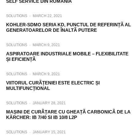
SELF SERVICE DIN ROMÂNIA
SOLUTIONS
·
MARCH 22, 2021
KOHLER-SDMO SERIA KD, PUNCTUL DE REFERINȚÃ AL
GENERATOARELOR DE ÎNALTÃ PUTERE
SOLUTIONS
·
MARCH 9, 2021
ASPIRATOARE INDUSTRIALE MOBILE – FLEXIBILITATE
ȘI EFICIENȚÃ
SOLUTIONS
·
MARCH 9, 2021
VIITORUL CURÃȚENIEI ESTE ELECTRIC ȘI
MULTIFUNCȚIONAL
SOLUTIONS
·
JANUARY 28, 2021
MAȘINI DE CURÃȚARE CU GHEAȚÃ CARBONICÃ DE LA
KÄRCHER: IB 7/40 SI IB 10/8 L2P
SOLUTIONS
·
JANUARY 15, 2021