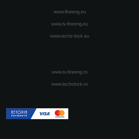
www.fineeng.eu
www.tv.fineeng.eu
www.techs-tock.eu
www.tv.fineeng.ro
www.techstock.ro