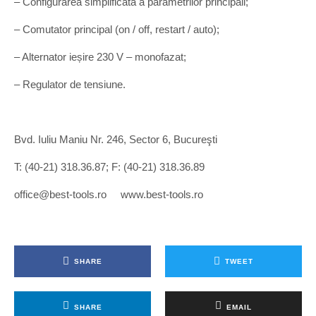
– Configurarea simplificată a parametrilor principali;
– Comutator principal (on / off, restart / auto);
– Alternator ieșire 230 V – monofazat;
– Regulator de tensiune.
Bvd. Iuliu Maniu Nr. 246, Sector 6, Bucureşti
T: (40-21) 318.36.87; F: (40-21) 318.36.89
office@best-tools.ro www.best-tools.ro
SHARE
TWEET
SHARE
EMAIL