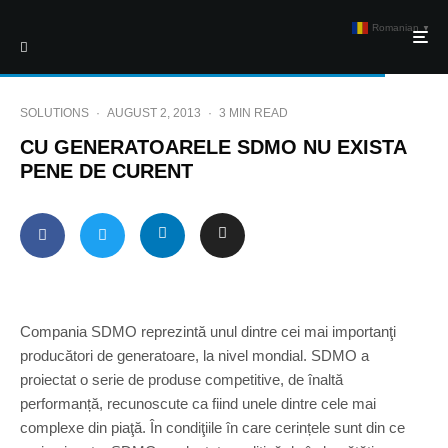
Romanian
▼
SOLUTIONS
·
AUGUST 2, 2013
·
3 MIN READ
CU GENERATOARELE SDMO NU EXISTA
PENE DE CURENT
Compania SDMO reprezintă unul dintre cei mai importanţi
producători de generatoare, la nivel mondial. SDMO a
proiectat o serie de produse competitive, de înaltă
performanță, recunoscute ca fiind unele dintre cele mai
complexe din piaţă. În condiţiile în care cerințele sunt din ce