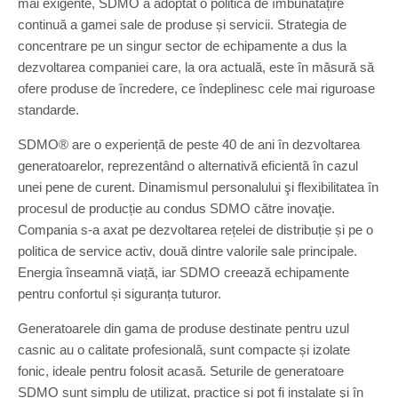
mai exigente, SDMO a adoptat o politică de îmbunătățire
continuă a gamei sale de produse și servicii. Strategia de
concentrare pe un singur sector de echipamente a dus la
dezvoltarea companiei care, la ora actuală, este în măsură să
ofere produse de încredere, ce îndeplinesc cele mai riguroase
standarde.
SDMO® are o experiență de peste 40 de ani în dezvoltarea
generatoarelor, reprezentând o alternativă eficientă în cazul
unei pene de curent. Dinamismul personalului şi flexibilitatea în
procesul de producție au condus SDMO către inovaţie.
Compania s-a axat pe dezvoltarea rețelei de distribuție și pe o
politica de service activ, două dintre valorile sale principale.
Energia înseamnă viață, iar SDMO creează echipamente
pentru confortul și siguranța tuturor.
Generatoarele din gama de produse destinate pentru uzul
casnic au o calitate profesională, sunt compacte și izolate
fonic, ideale pentru folosit acasă. Seturile de generatoare
SDMO sunt simplu de utilizat, practice și pot fi instalate şi în