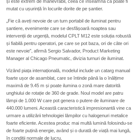
și este extrem de manevrabil, ceea ce înseamnă că poate fi
mutat cu ușurință în locurile dorite de pe șantier.
„Fie că aveți nevoie de un turn portabil de iluminat pentru
șantiere, evenimente care se desfășoară noaptea sau
intervenții de urgență, modelul CPLT M12 este soluția robustă
și fiabilă pentru operatori, pe care se pot baza, ori de câte ori
este nevoie”, afirmă Sergio Salvador, Product Marketing
Manager al Chicago Pneumatic, divizia turnuri de iluminat.
Vizând piața internațională, modelul include un catarg manual
foarte ușor de asamblat, care se întinde până la o înălțime
maximă de 9.45 m și poate ilumina o zonă mare datorită
unghiului de rotație de 360 de grade. Noul model are patru
lămpi de 1.000 W care pot genera o putere de iluminare de
440.000 lumeni. Această caracteristică impresionantă vine ca
urmare a utilizării tehnologiei lămpilor cu halogenuri metalice
foarte eficiente. Acestea produc mai multă lumină folosindu-se
de foarte puțină energie, având și o durată de viață mai lungă,
în condiții normale de lucru.