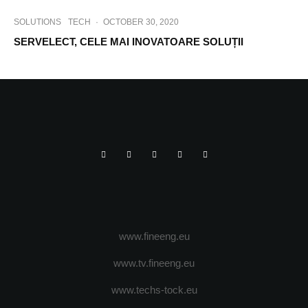
SOLUTIONS
TECH
·
OCTOBER 30, 2020
SERVELECT, CELE MAI INOVATOARE SOLUȚII
www.fineeng.eu
www.tv.fineeng.eu
www.techs-tock.eu