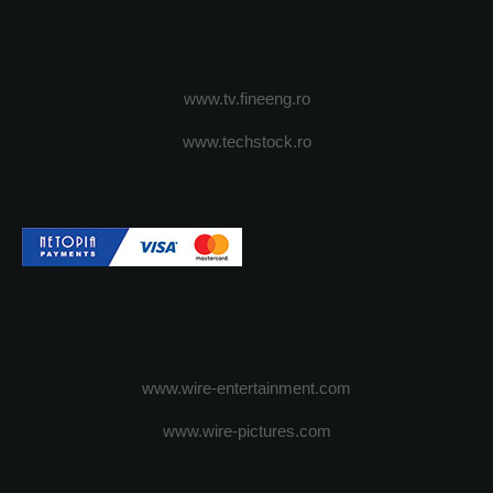
www.tv.fineeng.ro
www.techstock.ro
www.wire-entertainment.com
www.wire-pictures.com