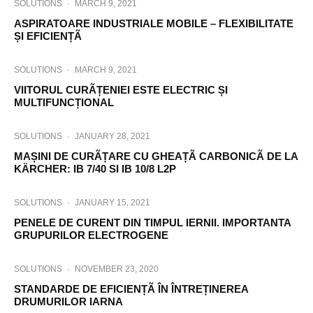
SOLUTIONS
·
MARCH 9, 2021
ASPIRATOARE INDUSTRIALE MOBILE – FLEXIBILITATE
ȘI EFICIENȚÃ
SOLUTIONS
·
MARCH 9, 2021
VIITORUL CURÃȚENIEI ESTE ELECTRIC ȘI
MULTIFUNCȚIONAL
SOLUTIONS
·
JANUARY 28, 2021
MAȘINI DE CURÃȚARE CU GHEAȚÃ CARBONICÃ DE LA
KÄRCHER: IB 7/40 SI IB 10/8 L2P
SOLUTIONS
·
JANUARY 15, 2021
PENELE DE CURENT DIN TIMPUL IERNII. IMPORTANTA
GRUPURILOR ELECTROGENE
SOLUTIONS
·
NOVEMBER 23, 2020
STANDARDE DE EFICIENȚÃ ÎN ÎNTREȚINEREA
DRUMURILOR IARNA