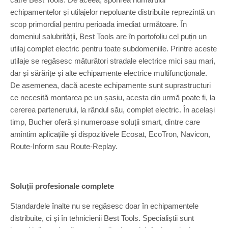
echipamentelor și utilajelor nepoluante distribuite reprezintă un
scop primordial pentru perioada imediat următoare. În
domeniul salubrității, Best Tools are în portofoliu cel puțin un
utilaj complet electric pentru toate subdomeniile. Printre aceste
utilaje se regăsesc măturători stradale electrice mici sau mari,
dar și sărărițe și alte echipamente electrice multifuncționale.
De asemenea, dacă aceste echipamente sunt suprastructuri
ce necesită montarea pe un șasiu, acesta din urmă poate fi, la
cererea partenerului, la rândul său, complet electric. În același
timp, Bucher oferă și numeroase soluții smart, dintre care
amintim aplicațiile și dispozitivele Ecosat, EcoTron, Navicon,
Route-Inform sau Route-Replay.
Soluții profesionale complete
Standardele înalte nu se regăsesc doar în echipamentele
distribuite, ci și în tehnicienii Best Tools. Specialiștii sunt