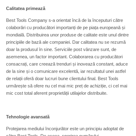
Calitatea primează
Best Tools Company s-a orientat încă de la începuturi către
colaborări cu producători importanți de pe piața europeană și
mondială. Distribuirea unor produse de calitate este unul dintre
principiile de bază ale companiei. Dar calitatea nu se rezumă
doar la produsul în sine. Serviciile post vânzare sunt, de
asemenea, un factor important. Colaborarea cu producători
consacrați, care creează trenduri și inovează constant, aduce
de la sine și o comunicare excelentă, iar rezultatul unei astfel
de relații oferă doar lucruri bune clientului final. Best Tools
urmărește să ofere nu cel mai mic preț de achiziție, ci cel mai
mic cost total aferent proprietății utilajelor distribuite.
Tehnologie avansată
Protejarea mediului înconjurător este un principiu adoptat de
către Best Tools. De aceea, sporirea numărului