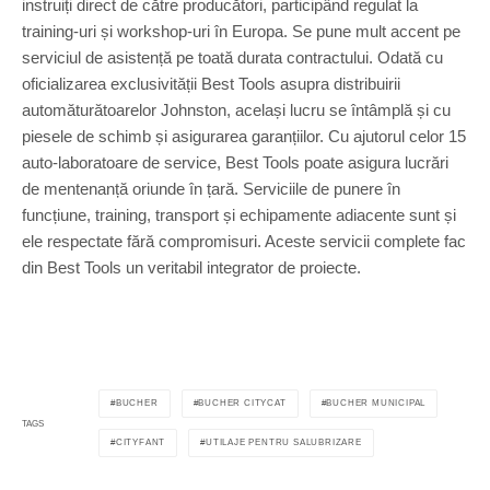
instruiți direct de către producători, participând regulat la
training-uri și workshop-uri în Europa. Se pune mult accent pe
serviciul de asistență pe toată durata contractului. Odată cu
oficializarea exclusivității Best Tools asupra distribuirii
automăturătoarelor Johnston, același lucru se întâmplă și cu
piesele de schimb și asigurarea garanțiilor. Cu ajutorul celor 15
auto-laboratoare de service, Best Tools poate asigura lucrări
de mentenanță oriunde în țară. Serviciile de punere în
funcțiune, training, transport și echipamente adiacente sunt și
ele respectate fără compromisuri. Aceste servicii complete fac
din Best Tools un veritabil integrator de proiecte.
BUCHER
BUCHER CITYCAT
BUCHER MUNICIPAL
TAGS
CITYFANT
UTILAJE PENTRU SALUBRIZARE