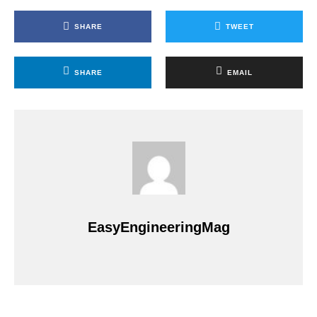
SHARE
TWEET
SHARE
EMAIL
EasyEngineeringMag