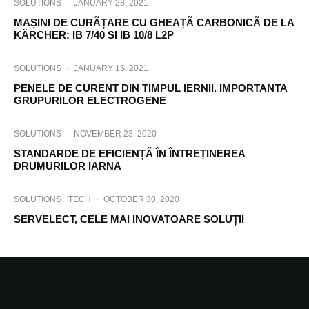
SOLUTIONS
·
JANUARY 28, 2021
MAȘINI DE CURÃȚARE CU GHEAȚÃ CARBONICÃ DE LA
KÄRCHER: IB 7/40 SI IB 10/8 L2P
SOLUTIONS
·
JANUARY 15, 2021
PENELE DE CURENT DIN TIMPUL IERNII. IMPORTANTA
GRUPURILOR ELECTROGENE
SOLUTIONS
·
NOVEMBER 23, 2020
STANDARDE DE EFICIENȚÃ ÎN ÎNTREȚINEREA
DRUMURILOR IARNA
SOLUTIONS
TECH
·
OCTOBER 30, 2020
SERVELECT, CELE MAI INOVATOARE SOLUȚII