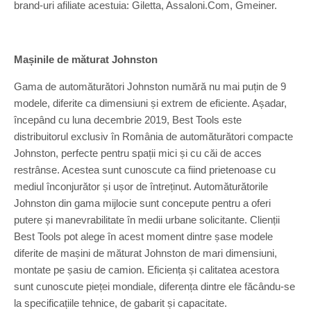
brand-uri afiliate acestuia: Giletta, Assaloni.Com, Gmeiner.
Mașinile de măturat Johnston
Gama de automăturători Johnston numără nu mai puțin de 9
modele, diferite ca dimensiuni și extrem de eficiente. Așadar,
începând cu luna decembrie 2019, Best Tools este
distribuitorul exclusiv în România de automăturători compacte
Johnston, perfecte pentru spații mici și cu căi de acces
restrânse. Acestea sunt cunoscute ca fiind prietenoase cu
mediul înconjurător și ușor de întreținut. Automăturătorile
Johnston din gama mijlocie sunt concepute pentru a oferi
putere și manevrabilitate în medii urbane solicitante. Clienții
Best Tools pot alege în acest moment dintre șase modele
diferite de mașini de măturat Johnston de mari dimensiuni,
montate pe șasiu de camion. Eficiența și calitatea acestora
sunt cunoscute pieței mondiale, diferența dintre ele făcându-se
la specificațiile tehnice, de gabarit și capacitate.