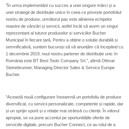
”În urma implementării cu succes a unei singure mărci și a
unei strategii de distribuție unice în ceea ce privește portofoliul
nostru de produse, următorul pas este alinierea echipelor
noastre de vânzări și servicii, astfel încât să avem un singur
reprezentant al tuturor produselor și serviciilor Bucher
Municipal în fiecare țară. Pentru a obține o soluție durabilă și
semnificativă, suntem bucuroși să vă anunțăm că începând cu
1 decembrie 2019, noul nostru partener de distribuție unic în
România este BT Best Tools Company Srl.”, afirnă Ottmar
Steinebrunner, Managing Director Sales & Service Europe
Bucher.
“Această nouă configurare înseamnă un portofoliu de produse
diversificat, cu servicii personalizate, competente și rapide, dar
și un sprijin sporit și o relație mai strânsă cu clienții. În viitorul
apropiat, se va pune accentul pe oportunitățile oferite de
serviciile digitale, precum Bucher Connect, ce au rolul de a