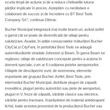
scurta timpii de acțiune și de a reduce cheltuielile tuturor
părților implicate în proces. Așteptăm cu nerăbdare o
colaborare de succes și de încredere cu BT Best Tools
Company Srl.”, continua Ottmar.
Bucher Municipal integrează mai multe brand-uri, având astfel
o gamă cât se poate de diversificată de utilaje pentru
salubrizare. Așadar, în adiție consacratelor măturători Bucher
CityCat și CityFant, în portofoliul Best Tools se adaugă
automăturătorile stradale Johnston și Beam. În gama Beam se
regăsesc utilaje de salubrizare concepute pentru a acționa în
domenii speciale, cum ar fi curățarea pistelor aeroporturilor.
Utilajele de deszăpezire sunt, de asemenea, elemente
importante ale grupului Bucher. Astfel, Best Tools, prin
intermediul Bucher Municipal, distribuie pluguri de zapadă
monolitice, pluguri pentru autostrăzi sau piste de aeroporturi,
pluguri in V, freze de zăpadă, sărărițe clasice sau electrice,
sărărițe pentru tractoare, împrăștietori de material antiderapant
lichid, toate acestea provenind de la producătorul Bucher sau