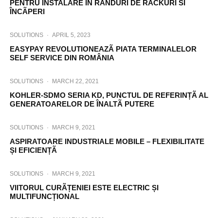
PENTRU INSTALARE ÎN RÂNDURI DE RACKURI SI
ÎNCÃPERI
SOLUTIONS
·
APRIL 5, 2023
EASYPAY REVOLUTIONEAZÃ PIATA TERMINALELOR
SELF SERVICE DIN ROMÂNIA
SOLUTIONS
·
MARCH 22, 2021
KOHLER-SDMO SERIA KD, PUNCTUL DE REFERINȚÃ AL
GENERATOARELOR DE ÎNALTÃ PUTERE
SOLUTIONS
·
MARCH 9, 2021
ASPIRATOARE INDUSTRIALE MOBILE – FLEXIBILITATE
ȘI EFICIENȚÃ
SOLUTIONS
·
MARCH 9, 2021
VIITORUL CURÃȚENIEI ESTE ELECTRIC ȘI
MULTIFUNCȚIONAL