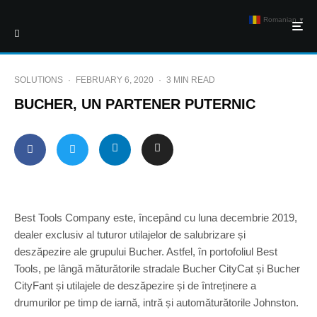
Romanian
▼
SOLUTIONS
·
FEBRUARY 6, 2020
·
3 MIN READ
BUCHER, UN PARTENER PUTERNIC
Best Tools Company este, începând cu luna decembrie 2019,
dealer exclusiv al tuturor utilajelor de salubrizare și
deszăpezire ale grupului Bucher. Astfel, în portofoliul Best
Tools, pe lângă măturătorile stradale Bucher CityCat și Bucher
CityFant și utilajele de deszăpezire și de întreținere a
drumurilor pe timp de iarnă, intră și automăturătorile Johnston.