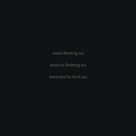
www.fineeng.eu
www.tv.fineeng.eu
www.techs-tock.eu