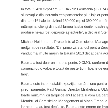
În total, 3.420 expozanţi – 1.346 din Germania şi 2.074 di
şi inovaţiile din industria echipamentelor şi utilajelor pe
din care 16 hale totalizând 180.000 mp și 390.000 mp în 
întâmpinat clienţii din toată lumea la standurile noastr
produse ne-au fost depăşite aşteptările”, a declarat Ste
Michael Heidemann, Preşedinte al Comisiei de Manag
mulţumit de rezultate: “Din prima zi, standul pentru Zeppe
vândut mai multe maşini la Bauma 2013 decât până acum
Bauma a fost doar un succes pentru XCMG, conform dec
comenzi cu o valoare totală de peste 10 milioane de eur
târg”.
Bauma este incontestabil expoziţia numărul unu pentru uti
şi echipamente. Raul Garcia, Director Mraketing al ULM
foarte mulţumiţi cu târgul de anul acesta şi vom lua par
Membru al Comisiei de Management al Masa Gmbh, a fost
iar acestea au fost depăşite. Bauma este enorm de import