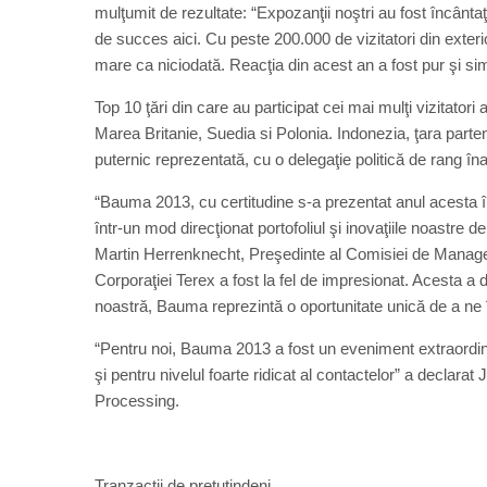
mulţumit de rezultate: “Expozanţii noştri au fost încântaţi 
de succes aici. Cu peste 200.000 de vizitatori din exterio
mare ca niciodată. Reacţia din acest an a fost pur şi si
Top 10 ţări din care au participat cei mai mulţi vizitatori
Marea Britanie, Suedia si Polonia. Indonezia, ţara part
puternic reprezentată, cu o delegaţie politică de rang înalt
“Bauma 2013, cu certitudine s-a prezentat anul acesta 
într-un mod direcţionat portofoliul şi inovaţiile noastre de
Martin Herrenknecht, Preşedinte al Comisiei de Mana
Corporaţiei Terex a fost la fel de impresionat. Acesta a 
noastră, Bauma reprezintă o oportunitate unică de a ne înt
“Pentru noi, Bauma 2013 a fost un eveniment extraordinar
şi pentru nivelul foarte ridicat al contactelor” a decla
Processing.
Tranzacţii de pretutindeni