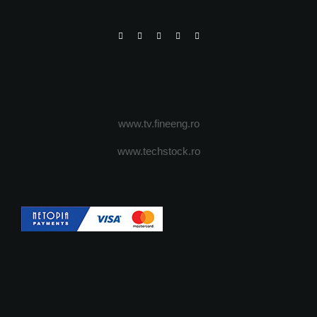
www.tv.fineeng.ro
www.techstock.ro