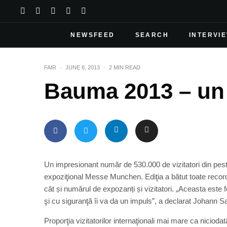
NEWSFEED
SEARCH
INTERVI
FAIR
·
JUNE 8, 2013
·
2 MIN READ
Bauma 2013 – un
Un impresionant număr de 530.000 de vizitatori din peste 
expoziţional Messe Munchen. Ediţia a bătut toate recor
cât și numărul de expozanți și vizitatori. „Aceasta este 
şi cu siguranţă îi va da un impuls”, a declarat Johann S
Proporţia vizitatorilor internaţionali mai mare ca nici