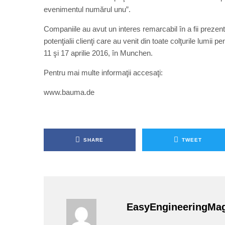
evenimentul numărul unu”.
Companiile au avut un interes remarcabil în a fii prezente 
potenţialii clienţi care au venit din toate colţurile lumi
11 şi 17 aprilie 2016, în Munchen.
Pentru mai multe informaţii accesaţi:
www.bauma.de
SHARE
TWEET
EasyEngineeringMa