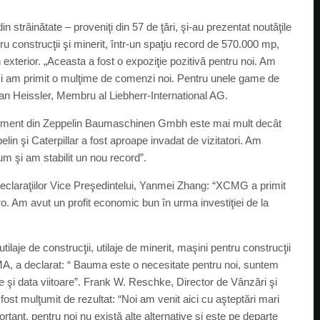
n străinătate – proveniţi din 57 de ţări, şi-au prezentat noutăţile
ntru construcţii şi minerit, într-un spaţiu record de 570.000 mp,
exterior. „Aceasta a fost o expoziţie pozitivă pentru noi. Am
e şi am primit o mulţime de comenzi noi. Pentru unele game de
fan Heissler, Membru al Liebherr-International AG.
ement din Zeppelin Baumaschinen Gmbh este mai mult decât
lin şi Caterpillar a fost aproape invadat de vizitatori. Am
 şi am stabilit un nou record”.
laraţiilor Vice Preşedintelui, Yanmei Zhang: “XCMG a primit
o. Am avut un profit economic bun în urma investiţiei de la
laje de construcţii, utilaje de minerit, maşini pentru construcţii
A, a declarat: “ Bauma este o necesitate pentru noi, suntem
te şi data viitoare”. Frank W. Reschke, Director de Vânzări şi
 mulţumit de rezultat: “Noi am venit aici cu aşteptări mari
ant, pentru noi nu există alte alternative şi este pe departe