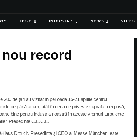
EWS
TECH
INDUSTRY
NEWS
VIDEO
 nou record
200 de ţări au vizitat în perioada 15-21 aprilie centrul
durile de până acum, atât în ceea ce privește suprafața expusă,
foarte bine pentru industria noastră în aceste vremuri turbulente
ailer, Preşedinte C.E.C.E.
odatăKlaus Dittrich, Preşedinte şi CEO al Messe München, este