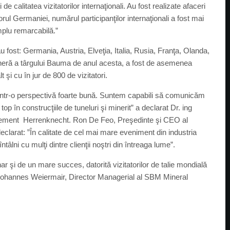
de calitatea vizitatorilor internaţionali. Au fost realizate afaceri
rul Germaniei, numărul participanţilor internaţionali a fost mai
mplu remarcabilă.”
 au fost: Germania, Austria, Elveţia, Italia, Rusia, Franţa, Olanda,
eneră a târgului Bauma de anul acesta, a fost de asemenea
 şi cu în jur de 800 de vizitatori.
într-o perspectivă foarte bună. Suntem capabili să comunicăm
 top în construcţiile de tuneluri şi minerit” a declarat Dr. ing
gement Herrenknecht. Ron De Feo, Preşedinte şi CEO al
declarat: ”În calitate de cel mai mare eveniment din industria
âlni cu mulţi dintre clienţii noştri din întreaga lume”.
 şi de un mare succes, datorită vizitatorilor de talie mondială
rat Johannes Weiermair, Director Managerial al SBM Mineral