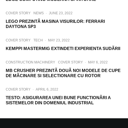
COVER STORY
NEWS
·
JUNE 23, 2022
LEGO PREZINTÃ MASINA VISURILOR: FERRARI
DAYTONA SP3
COVER STORY
TECH
·
MAY 23, 2022
KEMPPI MASTERMIG EXTINDETI EXPERIENTA SUDÃRII
CONSTRUCTION MACHINERY
COVER STORY
·
MAY 6, 2022
MB CRUSHER PREZINTÃ DOUÃ NOI MODELE DE CUPE
DE MÃCINARE SI SELECTIONARE CU ROTOR
COVER STORY
·
APRIL 6, 2022
TESTO: ASIGURAREA UNEI BUNE FUNCTIONÃRI A
SISTEMELOR DIN DOMENIUL INDUSTRIAL