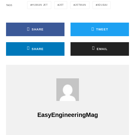
HUMAN JET
JET
JETMAN
XDUBAI
TAGS
SHARE
TWEET
SHARE
EMAIL
EasyEngineeringMag