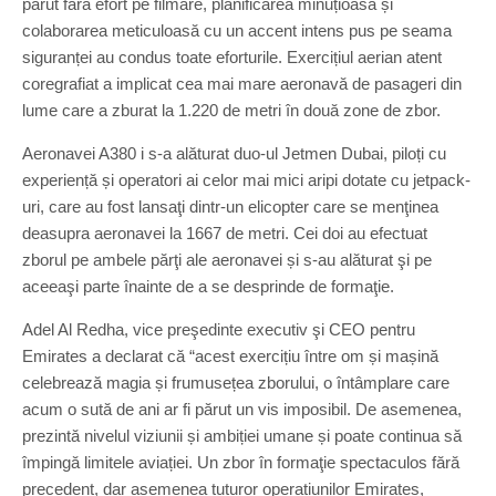
părut fără efort pe filmare, planificarea minuțioasă și
colaborarea meticuloasă cu un accent intens pus pe seama
siguranței au condus toate eforturile. Exercițiul aerian atent
coregrafiat a implicat cea mai mare aeronavă de pasageri din
lume care a zburat la 1.220 de metri în două zone de zbor.
Aeronavei A380 i s-a alăturat duo-ul Jetmen Dubai, piloți cu
experiență și operatori ai celor mai mici aripi dotate cu jetpack-
uri, care au fost lansaţi dintr-un elicopter care se menţinea
deasupra aeronavei la 1667 de metri. Cei doi au efectuat
zborul pe ambele părţi ale aeronavei și s-au alăturat şi pe
aceeaşi parte înainte de a se desprinde de formaţie.
Adel Al Redha, vice preşedinte executiv şi CEO pentru
Emirates a declarat că “acest exercițiu între om și mașină
celebrează magia și frumusețea zborului, o întâmplare care
acum o sută de ani ar fi părut un vis imposibil. De asemenea,
prezintă nivelul viziunii și ambiției umane și poate continua să
împingă limitele aviației. Un zbor în formaţie spectaculos fără
precedent, dar asemenea tuturor operațiunilor Emirates,