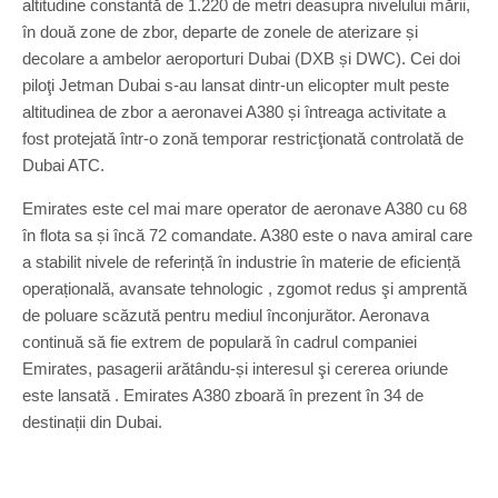
altitudine constantă de 1.220 de metri deasupra nivelului mării,
în două zone de zbor, departe de zonele de aterizare și
decolare a ambelor aeroporturi Dubai (DXB și DWC). Cei doi
piloţi Jetman Dubai s-au lansat dintr-un elicopter mult peste
altitudinea de zbor a aeronavei A380 și întreaga activitate a
fost protejată într-o zonă temporar restricţionată controlată de
Dubai ATC.
Emirates este cel mai mare operator de aeronave A380 cu 68
în flota sa și încă 72 comandate. A380 este o nava amiral care
a stabilit nivele de referință în industrie în materie de eficiență
operațională, avansate tehnologic , zgomot redus şi amprentă
de poluare scăzută pentru mediul înconjurător. Aeronava
continuă să fie extrem de populară în cadrul companiei
Emirates, pasagerii arătându-și interesul şi cererea oriunde
este lansată . Emirates A380 zboară în prezent în 34 de
destinații din Dubai.