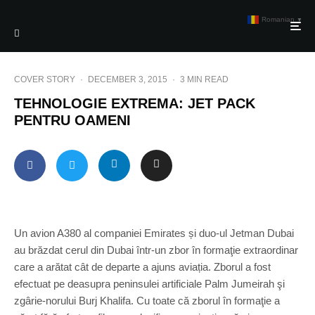
Romanian
▼
COVER STORY
·
DECEMBER 3, 2015
·
3 MIN READ
TEHNOLOGIE EXTREMA: JET PACK
PENTRU OAMENI
Un avion A380 al companiei Emirates și duo-ul Jetman Dubai
au brăzdat cerul din Dubai într-un zbor în formaţie extraordinar
care a arătat cât de departe a ajuns aviația. Zborul a fost
efectuat pe deasupra peninsulei artificiale Palm Jumeirah şi
zgârie-norului Burj Khalifa. Cu toate că zborul în formaţie a