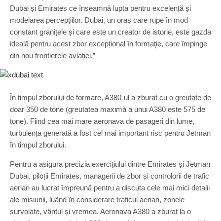
Dubai și Emirates ce înseamnă lupta pentru excelență și
modelarea percepțiilor. Dubai, un oraș care rupe în mod
constant granițele și care este un creator de istorie, este gazda
ideală pentru acest zbor excepțional în formaţie, care împinge
din nou frontierele aviației.”
În timpul zborului de formare, A380-ul a zburat cu o greutate de
doar 350 de tone (greutatea maximă a unui A380 este 575 de
tone). Fiind cea mai mare aeronava de pasageri din lume,
turbulența generată a fost cel mai important risc pentru Jetman
în timpul zborului.
Pentru a asigura precizia exercițiului dintre Emirates și Jetman
Dubai, piloții Emirates, managerii de zbor și controlorii de trafic
aerian au lucrat împreună pentru a discuta cele mai mici detalii
ale misiunii, luând în considerare traficul aerian, zonele
survolate, vântul și vremea. Aeronava A380 a zburat la o