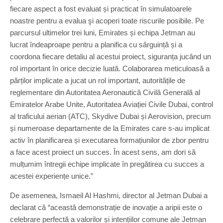
fiecare aspect a fost evaluat și practicat în simulatoarele
noastre pentru a evalua şi acoperi toate riscurile posibile. Pe
parcursul ultimelor trei luni, Emirates și echipa Jetman au
lucrat îndeaproape pentru a planifica cu sârguință și a
coordona fiecare detaliu al acestui proiect, siguranța jucând un
rol important în orice decizie luată. Colaborarea meticuloasă a
părților implicate a jucat un rol important, autoritățile de
reglementare din Autoritatea Aeronautică Civilă Generală al
Emiratelor Arabe Unite, Autoritatea Aviației Civile Dubai, control
al traficului aerian (ATC), Skydive Dubai și Aerovision, precum
și numeroase departamente de la Emirates care s-au implicat
activ în planificarea și executarea formațiunilor de zbor pentru
a face acest proiect un succes. În acest sens, am dori să
mulțumim întregii echipe implicate în pregătirea cu succes a
acestei experiențe unice.”
De asemenea, Ismaeil Al Hashmi, director al Jetman Dubai a
declarat că “această demonstrație de inovație a aripii este o
celebrare perfectă a valorilor și intențiilor comune ale Jetman