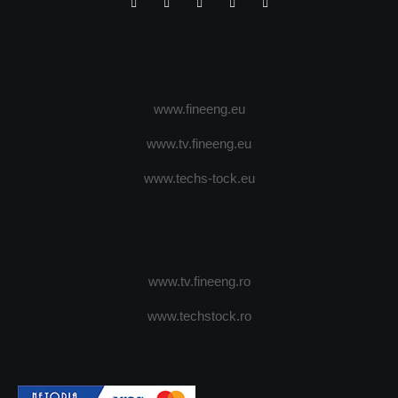
www.fineeng.eu
www.tv.fineeng.eu
www.techs-tock.eu
www.tv.fineeng.ro
www.techstock.ro