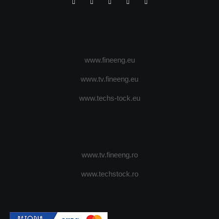
www.fineeng.eu
www.tv.fineeng.eu
www.techs-tock.eu
www.tv.fineeng.ro
www.techstock.ro