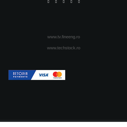
www.tv.fineeng.ro
www.techstock.ro
OI
ADVERTISING
JOBS
DESPRE COOKIES
POLIT