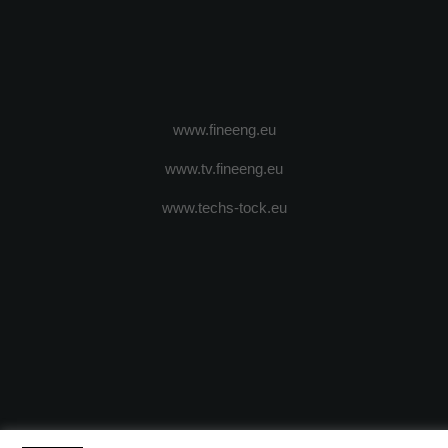
www.fineeng.eu
www.tv.fineeng.eu
www.techs-tock.eu
(c) 2024 - FineEngineeringMagazine. All rights reserved.
DESPRE N