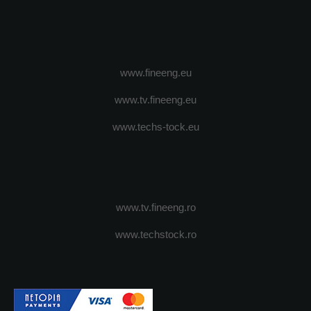
www.fineeng.eu
www.tv.fineeng.eu
www.techs-tock.eu
www.tv.fineeng.ro
www.techstock.ro