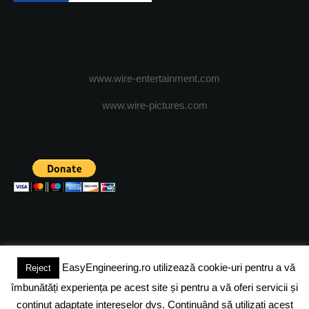
www.wire-entertainment.com
www.wire-pictures.com
EasyEngineering.ro utilizează cookie-uri pentru a vă
Reject
(c) 2024 - FineEngineeringMagazine. All rights reserved.
îmbunătăți experiența pe acest site și pentru a vă oferi servicii și
DESPRE NOI
ADVERTISING
JOBS
DESPRE COOKIES
conținut adaptate intereselor dvs. Continuând să utilizați acest