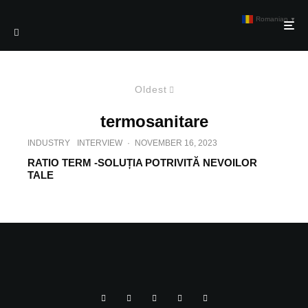
Romanian
▼
Oldest
termosanitare
INDUSTRY
INTERVIEW
·
NOVEMBER 16, 2023
RATIO TERM -SOLUȚIA POTRIVITĂ NEVOILOR
TALE