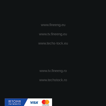
www.fineeng.eu
www.tv.fineeng.eu
www.techs-tock.eu
www.tv.fineeng.ro
www.techstock.ro