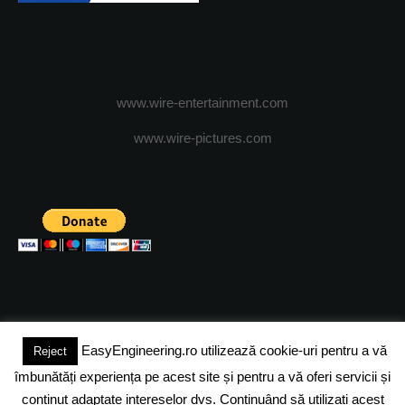
www.wire-entertainment.com
www.wire-pictures.com
EasyEngineering.ro utilizează cookie-uri pentru a vă
Reject
(c) 2024 - FineEngineeringMagazine. All rights reserved.
îmbunătăți experiența pe acest site și pentru a vă oferi servicii și
DESPRE NOI
ADVERTISING
JOBS
DESPRE COOKIES
conținut adaptate intereselor dvs. Continuând să utilizați acest