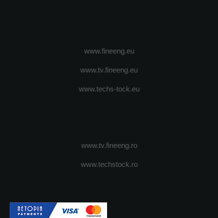
www.fineeng.eu
www.tv.fineeng.eu
www.techs-tock.eu
www.tv.fineeng.ro
www.techstock.ro