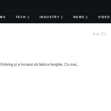
EWS
TECH
INDUSTRY
NEWS
VIDEO
A to Z
 Gühring și a început să fabrice burghie. Cu mai...