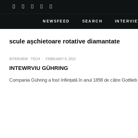
NEWSFEED
SEARCH
INTERVI
scule așchietoare rotative diamantate
INTERVIEW
TECH
·
FEBRUARY 8, 2022
INTEWRVIU GÜHRING
Compania Gühring a fost înființată în anul 1898 de către Gottlieb