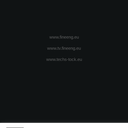
www.fineeng.eu
www.tv.fineeng.eu
www.techs-tock.eu
(c) 2024 - FineEngineeringMagazine. All rights reserved.
DESPRE N