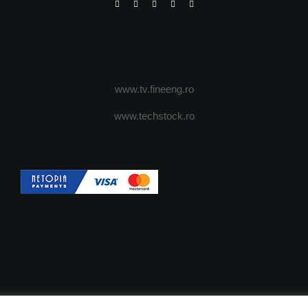
www.tv.fineeng.ro
www.techstock.ro
OI
ADVERTISING
JOBS
DESPRE COOKIES
POLIT