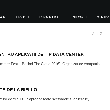
EWS
TECH
INDUSTRY
NEWS
VIDEO
A to Z
NTRU APLICATII DE TIP DATA CENTER
Summer Fest – Behind The Cloud 2016”. Organizat de compania
TE DE LA RIELLO
ilor de zi cu zi în aproape toate sectoarele și aplicațiile,...