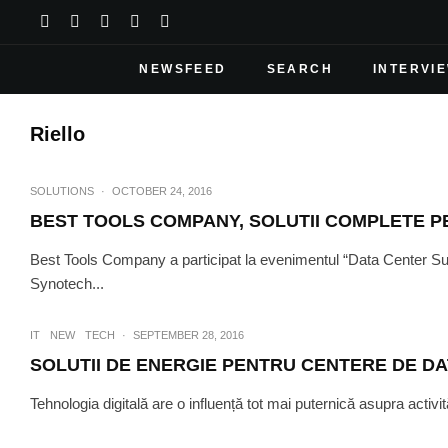
NEWSFEED
SEARCH
INTERVI
Riello
SOLUTIONS
·
OCTOBER 24, 2016
BEST TOOLS COMPANY, SOLUTII COMPLETE PE
Best Tools Company a participat la evenimentul “Data Center 
Synotech...
IT
NEW
TECH
·
SEPTEMBER 28, 2016
SOLUTII DE ENERGIE PENTRU CENTERE DE DA
Tehnologia digitală are o influență tot mai puternică asupra activităț