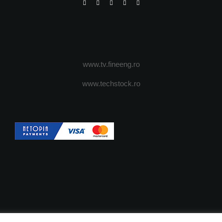
www.tv.fineeng.ro
www.techstock.ro
OI
ADVERTISING
JOBS
DESPRE COOKIES
POLIT