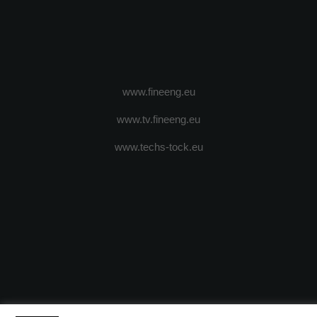
www.fineeng.eu
www.tv.fineeng.eu
www.techs-tock.eu
(c) 2024 - FineEngineeringMagazine. All rights reserved.
DESPRE N