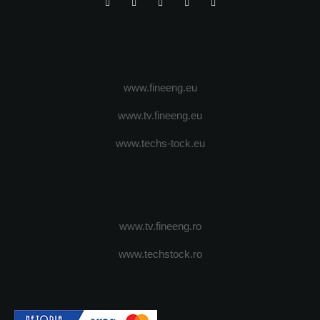
www.fineeng.eu
www.tv.fineeng.eu
www.techs-tock.eu
www.tv.fineeng.ro
www.techstock.ro