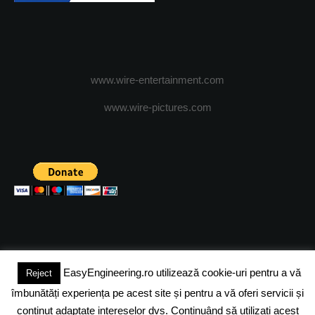
www.wire-entertainment.com
www.wire-pictures.com
EasyEngineering.ro utilizează cookie-uri pentru a vă
Reject
(c) 2024 - FineEngineeringMagazine. All rights reserved.
îmbunătăți experiența pe acest site și pentru a vă oferi servicii și
DESPRE NOI
ADVERTISING
JOBS
DESPRE COOKIES
conținut adaptate intereselor dvs. Continuând să utilizați acest