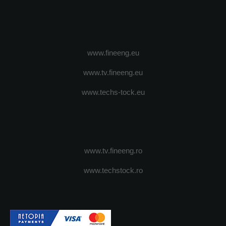
www.fineeng.eu
www.tv.fineeng.eu
www.techs-tock.eu
www.tv.fineeng.ro
www.techstock.ro