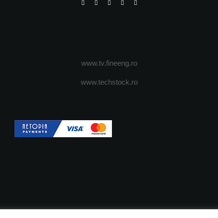
www.tv.fineeng.ro
www.techstock.ro
OI
ADVERTISING
JOBS
DESPRE COOKIES
POLIT