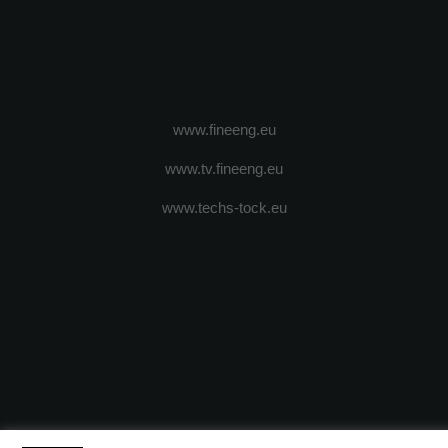
www.fineeng.eu
www.tv.fineeng.eu
www.techs-tock.eu
(c) 2024 - FineEngineeringMagazine. All rights reserved.
DESPRE N