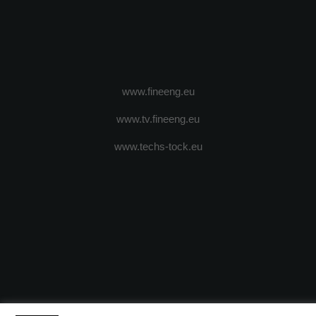
www.fineeng.eu
www.tv.fineeng.eu
www.techs-tock.eu
(c) 2024 - FineEngineeringMagazine. All rights reserved.
DESPRE N