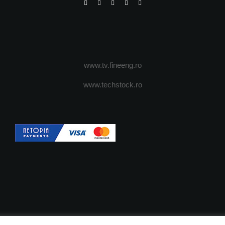
www.tv.fineeng.ro
www.techstock.ro
OI
ADVERTISING
JOBS
DESPRE COOKIES
POLIT