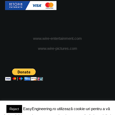
www.wire-entertainment.com
www.wire-pictures.com
EasyEngineering.ro utilizează cookie-uri pentru a vă
Reject
(c) 2024 - FineEngineeringMagazine. All rights reserved.