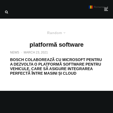
Romanian
▼
Random
platformă software
NEWS
·
MARCH 23, 2021
BOSCH COLABOREAZÃ CU MICROSOFT PENTRU
A DEZVOLTA O PLATFORMÃ SOFTWARE PENTRU
VEHICULE, CARE SÃ ASIGURE INTEGRAREA
PERFECTÃ ÎNTRE MASINI ȘI CLOUD