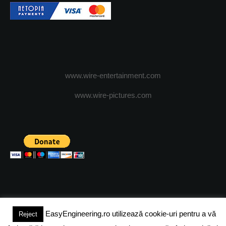
www.wire-entertainment.com
www.wire-pictures.com
EasyEngineering.ro utilizează cookie-uri pentru a vă
Reject
(c) 2024 - FineEngineeringMagazine. All rights reserved.