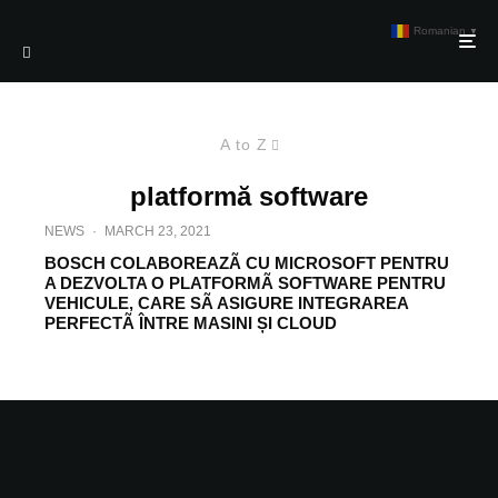
Romanian
▼
A to Z
platformă software
NEWS
·
MARCH 23, 2021
BOSCH COLABOREAZÃ CU MICROSOFT PENTRU
A DEZVOLTA O PLATFORMÃ SOFTWARE PENTRU
VEHICULE, CARE SÃ ASIGURE INTEGRAREA
PERFECTÃ ÎNTRE MASINI ȘI CLOUD