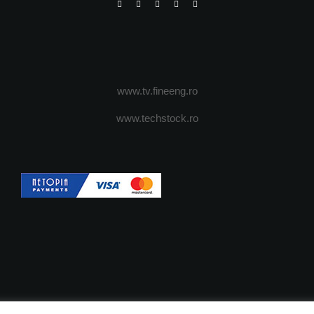
www.tv.fineeng.ro
www.techstock.ro
OI
ADVERTISING
JOBS
DESPRE COOKIES
POLIT