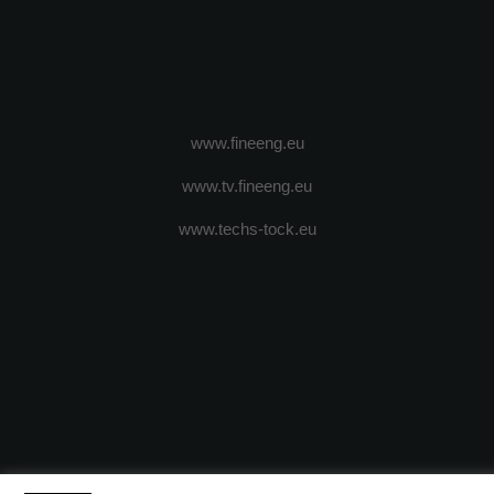
www.fineeng.eu
www.tv.fineeng.eu
www.techs-tock.eu
(c) 2024 - FineEngineeringMagazine. All rights reserved.
DESPRE N