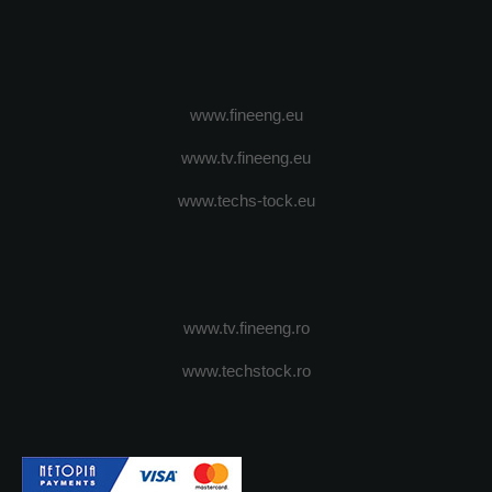
www.fineeng.eu
www.tv.fineeng.eu
www.techs-tock.eu
www.tv.fineeng.ro
www.techstock.ro