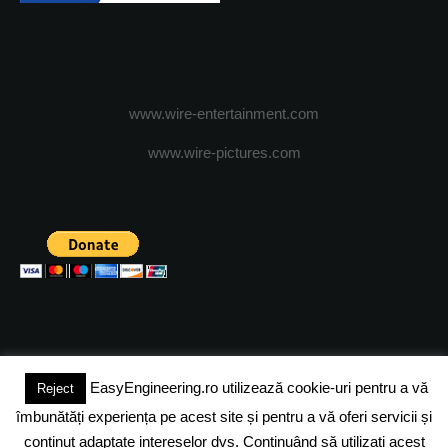
www.wire-entertainment.com
www.wire-pictures.com
EasyEngineering.ro utilizează cookie-uri pentru a vă
Reject
(c) 2024 - FineEngineeringMagazine. All rights reserved.
îmbunătăți experiența pe acest site și pentru a vă oferi servicii și
DESPRE NOI
ADVERTISING
JOBS
DESPRE COOKIES
conținut adaptate intereselor dvs. Continuând să utilizați acest