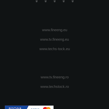
www.fineeng.eu
www.tv.fineeng.eu
www.techs-tock.eu
www.tv.fineeng.ro
www.techstock.ro