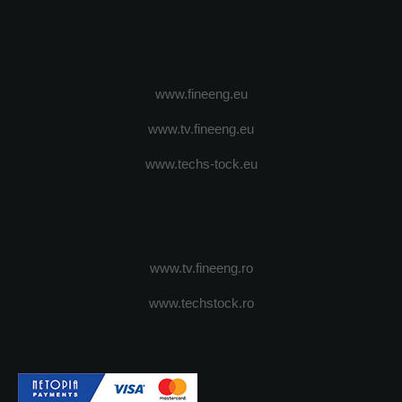
www.fineeng.eu
www.tv.fineeng.eu
www.techs-tock.eu
www.tv.fineeng.ro
www.techstock.ro