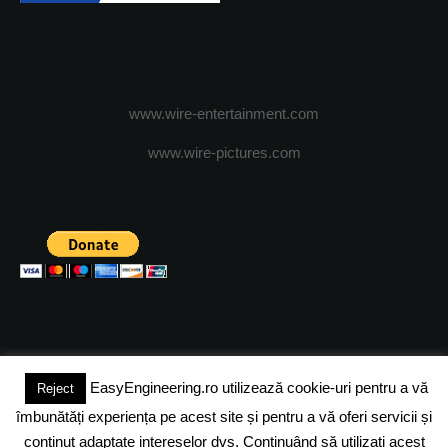
www.wire-entertainment.com
www.wire-pictures.com
EasyEngineering.ro utilizează cookie-uri pentru a vă
Reject
(c) 2024 - FineEngineeringMagazine. All rights reserved.
îmbunătăți experiența pe acest site și pentru a vă oferi servicii și
DESPRE NOI
ADVERTISING
JOBS
DESPRE COOKIES
conținut adaptate intereselor dvs. Continuând să utilizați acest