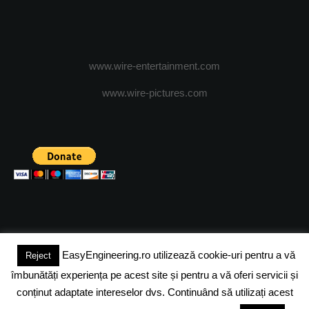
www.wire-entertainment.com
www.wire-pictures.com
EasyEngineering.ro utilizează cookie-uri pentru a vă
Reject
(c) 2024 - FineEngineeringMagazine. All rights reserved.
îmbunătăți experiența pe acest site și pentru a vă oferi servicii și
DESPRE NOI
ADVERTISING
JOBS
DESPRE COOKIES
conținut adaptate intereselor dvs. Continuând să utilizați acest