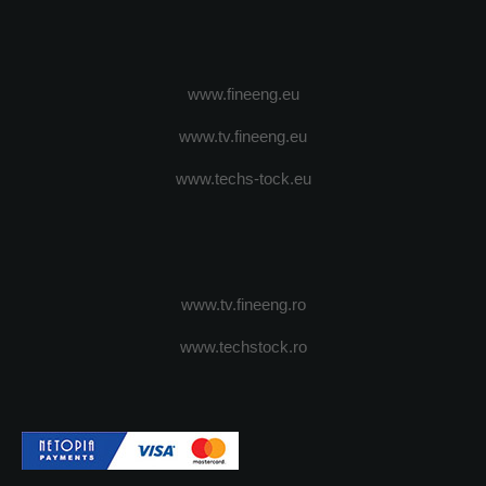
www.fineeng.eu
www.tv.fineeng.eu
www.techs-tock.eu
www.tv.fineeng.ro
www.techstock.ro