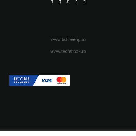
www.tv.fineeng.ro
www.techstock.ro
OI
ADVERTISING
JOBS
DESPRE COOKIES
POLIT