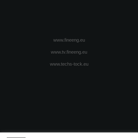
www.fineeng.eu
www.tv.fineeng.eu
www.techs-tock.eu
(c) 2024 - FineEngineeringMagazine. All rights reserved.
DESPRE N