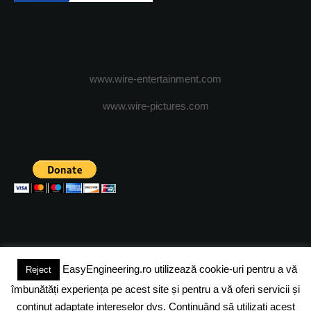
www.wire-entertainment.com
www.wire-pictures.com
EasyEngineering.ro utilizează cookie-uri pentru a vă
Reject
(c) 2024 - FineEngineeringMagazine. All rights reserved.
îmbunătăți experiența pe acest site și pentru a vă oferi servicii și
DESPRE NOI
ADVERTISING
JOBS
DESPRE COOKIES
conținut adaptate intereselor dvs. Continuând să utilizați acest