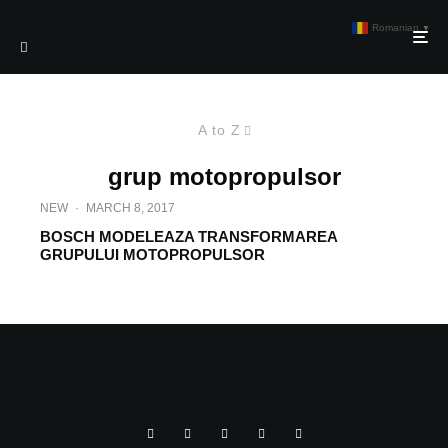
Romanian
▼
A to Z
grup motopropulsor
NEW
·
MARCH 8, 2017
BOSCH MODELEAZA TRANSFORMAREA
GRUPULUI MOTOPROPULSOR