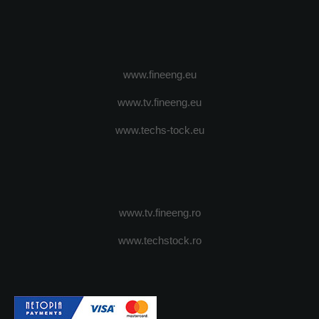
www.fineeng.eu
www.tv.fineeng.eu
www.techs-tock.eu
www.tv.fineeng.ro
www.techstock.ro