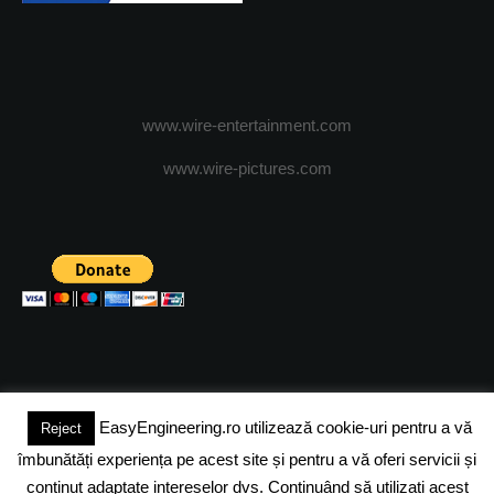
www.wire-entertainment.com
www.wire-pictures.com
EasyEngineering.ro utilizează cookie-uri pentru a vă
Reject
(c) 2024 - FineEngineeringMagazine. All rights reserved.
îmbunătăți experiența pe acest site și pentru a vă oferi servicii și
DESPRE NOI
ADVERTISING
JOBS
DESPRE COOKIES
conținut adaptate intereselor dvs. Continuând să utilizați acest