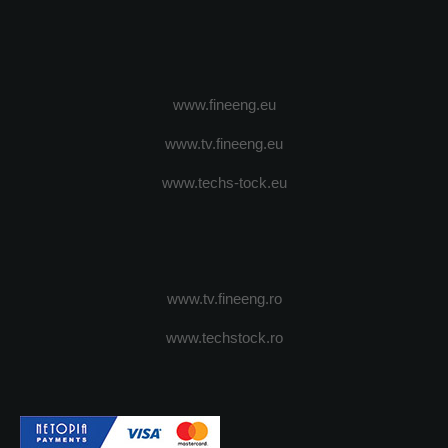
www.fineeng.eu
www.tv.fineeng.eu
www.techs-tock.eu
www.tv.fineeng.ro
www.techstock.ro