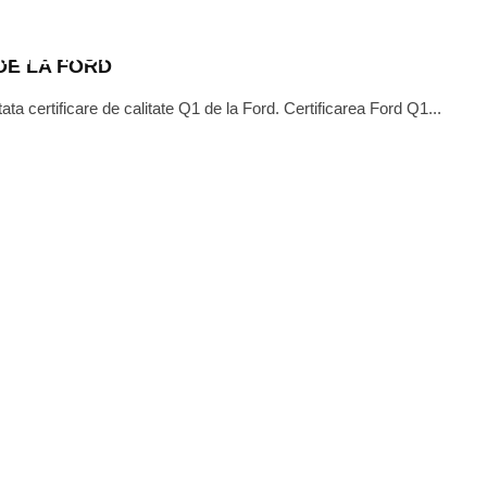
II CASTIGATORI AI COMPETITIEI
ATE ROAD TRIP’
DE LA FORD
a certificare de calitate Q1 de la Ford. Certificarea Ford Q1...