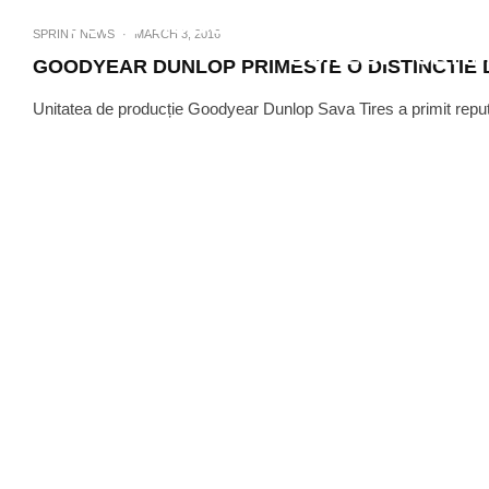
JOHN MCGUINNESS ANUNTA PRIM
SPRINT NEWS
·
MARCH 3, 2016
DUNLOP ‘ULTIM
GOODYEAR DUNLOP PRIMESTE O DISTINCTIE 
Unitatea de producție Goodyear Dunlop Sava Tires a primit reputat