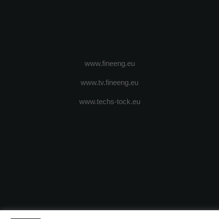
www.fineeng.eu
www.tv.fineeng.eu
www.techs-tock.eu
(c) 2024 - FineEngineeringMagazine. All rights reserved.
DESPRE N