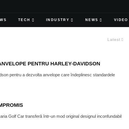
EWS
TECH
INDUSTRY
NEWS
VIDEO
Latest
 ANVELOPE PENTRU HARLEY-DAVIDSON
idson pentru a dezvolta anvelope care îndeplinesc standardele
OMPROMIS
ria Golf Car transferă într-un mod original designul inconfundabil
AUGUST 19, 2016