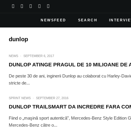
NEWSFEED
SEARCH
INTERVI
dunlop
NEWS
·
SEPTEMBER 6, 2017
DUNLOP ATINGE PRAGUL DE 10 MILIOANE DE
De peste 30 de ani, inginerii Dunlop au colaborat cu Harley-Dav
stricte de...
SPRINT NEWS
·
SEPTEMBER 27, 2016
DUNLOP TRAILSMART DA INCREDRE FARA C
Fiind o „maşină sport autentică”, Mercedes-Benz Style Edition Ga
Mercedes-Benz către o...
SPRINT NEWS
·