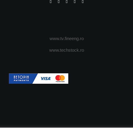
www.tv.fineeng.ro
www.techstock.ro
OI
ADVERTISING
JOBS
DESPRE COOKIES
POLIT