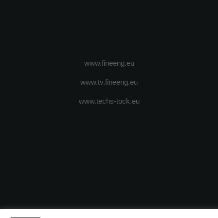
www.fineeng.eu
www.tv.fineeng.eu
www.techs-tock.eu
(c) 2024 - FineEngineeringMagazine. All rights reserved.
DESPRE N