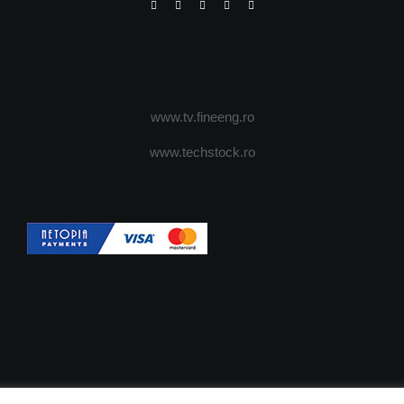
www.tv.fineeng.ro
www.techstock.ro
OI
ADVERTISING
JOBS
DESPRE COOKIES
POLIT