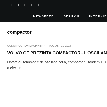
NEWSFEED
SEARCH
INTERVI
compactor
CONSTRUCTION MACHINERY
·
AUGUST 21, 2018
VOLVO CE PREZINTA COMPACTORUL OSCILANT
Dotate cu tehnologie de oscilație nouă, compactorul tandem DD1
a efectua...