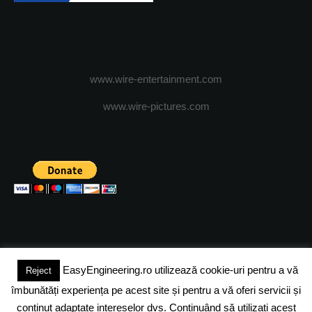
www.wire-entertainment.com
www.wire-pictures.com
EasyEngineering.ro utilizează cookie-uri pentru a vă
Reject
(c) 2024 - FineEngineeringMagazine. All rights reserved.
îmbunătăți experiența pe acest site și pentru a vă oferi servicii și
DESPRE NOI
ADVERTISING
JOBS
DESPRE COOKIES
conținut adaptate intereselor dvs. Continuând să utilizați acest