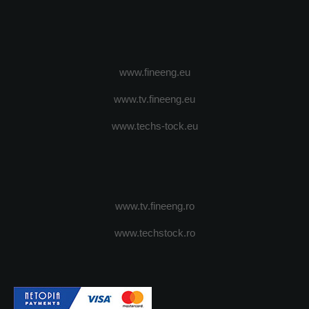
www.fineeng.eu
www.tv.fineeng.eu
www.techs-tock.eu
www.tv.fineeng.ro
www.techstock.ro