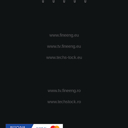
www.fineeng.eu
www.tv.fineeng.eu
www.techs-tock.eu
www.tv.fineeng.ro
www.techstock.ro