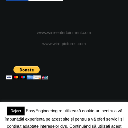
www.wire-entertainment.com
www.wire-pictures.com
EasyEngineering.ro utilizează cookie-uri pentru a vă
Reject
(c) 2024 - FineEngineeringMagazine. All rights reserved.
îmbunătăți experiența pe acest site și pentru a vă oferi servicii și
DESPRE NOI
ADVERTISING
JOBS
DESPRE COOKIES
conținut adaptate intereselor dvs. Continuând să utilizați acest