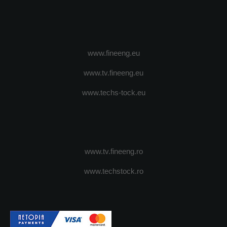
www.fineeng.eu
www.tv.fineeng.eu
www.techs-tock.eu
www.tv.fineeng.ro
www.techstock.ro